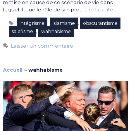
remise en cause de ce scénario de vie dans
lequel il joue le rôle de simple …
Lire la suite
Étiquettes
,
,
,
intégrisme
islamisme
obscurantisme
,
salafisme
wahhabisme
Laisser un commentaire
Accueil
»
wahhabisme