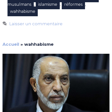
,
,
,
musulmans
islamisme
réformes
wahhabisme
Laisser un commentaire
Accueil
»
wahhabisme