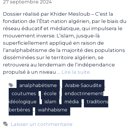
27 septembre 2024
Dossier réalisé par Khider Mesloub – C’est la
fondation de l’État-nation algérien, par le biais du
réseau éducatif et médiatique, qui impulsera le
mouvement inverse. L’islam, jusque-là
superficiellement appliqué en raison de
l’analphabétisme de la majorité des populations
disséminées sur le territoire algérien, se
retrouvera au lendemain de l’indépendance
propulsé à un niveau …
Lire la suite
Étiquettes
,
,
analphabétisme
Arabie Saoudite
,
,
coutumes
école
endoctrinement
,
,
,
idéologique
islam
média
traditions
,
berbères
wahhabisme
Laisser un commentaire