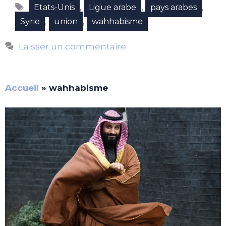
Étiquettes
,
,
,
Etats-Unis
Ligue arabe
pays arabes
,
,
Syrie
union
wahhabisme
Laisser un commentaire
Accueil
»
wahhabisme