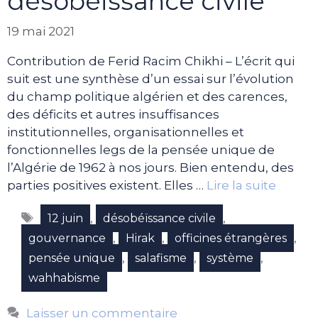
désobéissance civile
19 mai 2021
Contribution de Ferid Racim Chikhi – L’écrit qui
suit est une synthèse d’un essai sur l’évolution
du champ politique algérien et des carences,
des déficits et autres insuffisances
institutionnelles, organisationnelles et
fonctionnelles legs de la pensée unique de
l’Algérie de 1962 à nos jours. Bien entendu, des
parties positives existent. Elles …
Lire la suite
Étiquettes
,
,
12 juin
désobéïssance civile
,
,
,
gouvernance
Hirak
officines étrangères
,
,
,
pensée unique
salafisme
système
wahhabisme
Laisser un commentaire