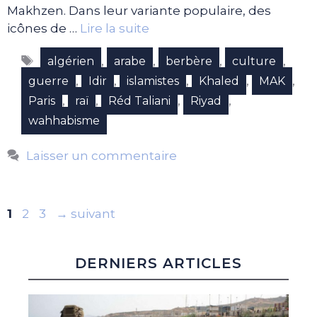
Makhzen. Dans leur variante populaire, des
icônes de …
Lire la suite
Étiquettes
,
,
,
,
algérien
arabe
berbère
culture
,
,
,
,
,
guerre
Idir
islamistes
Khaled
MAK
,
,
,
,
Paris
raï
Réd Taliani
Riyad
wahhabisme
Laisser un commentaire
Page
Page
Page
1
2
3
→
suivant
DERNIERS ARTICLES