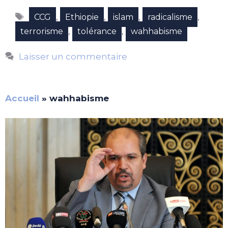
Étiquettes
,
,
,
,
CCG
Ethiopie
islam
radicalisme
,
,
terrorisme
tolérance
wahhabisme
Laisser un commentaire
Accueil
»
wahhabisme