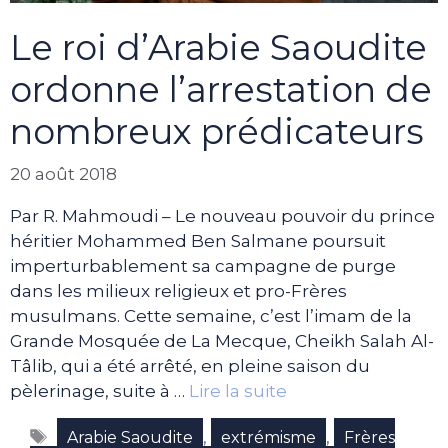
Le roi d’Arabie Saoudite
ordonne l’arrestation de
nombreux prédicateurs
20 août 2018
Par R. Mahmoudi – Le nouveau pouvoir du prince
héritier Mohammed Ben Salmane poursuit
imperturbablement sa campagne de purge
dans les milieux religieux et pro-Frères
musulmans. Cette semaine, c’est l’imam de la
Grande Mosquée de La Mecque, Cheikh Salah Al-
Tâlib, qui a été arrêté, en pleine saison du
pèlerinage, suite à …
Lire la suite
Étiquettes
,
,
Arabie Saoudite
extrémisme
Frères