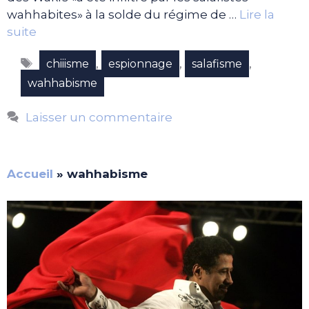
wahhabites» à la solde du régime de …
Lire la
suite
Étiquettes
,
,
,
chiiisme
espionnage
salafisme
wahhabisme
Laisser un commentaire
Accueil
»
wahhabisme