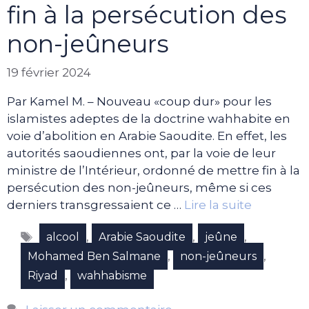
fin à la persécution des
non-jeûneurs
19 février 2024
Par Kamel M. – Nouveau «coup dur» pour les
islamistes adeptes de la doctrine wahhabite en
voie d’abolition en Arabie Saoudite. En effet, les
autorités saoudiennes ont, par la voie de leur
ministre de l’Intérieur, ordonné de mettre fin à la
persécution des non-jeûneurs, même si ces
derniers transgressaient ce …
Lire la suite
Étiquettes
,
,
,
alcool
Arabie Saoudite
jeûne
,
,
Mohamed Ben Salmane
non-jeûneurs
,
Riyad
wahhabisme