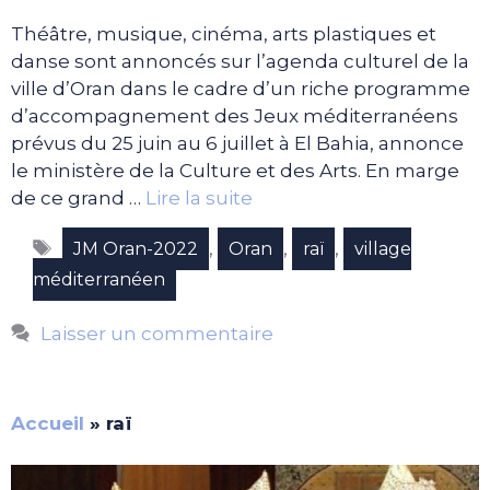
Théâtre, musique, cinéma, arts plastiques et
danse sont annoncés sur l’agenda culturel de la
ville d’Oran dans le cadre d’un riche programme
d’accompagnement des Jeux méditerranéens
prévus du 25 juin au 6 juillet à El Bahia, annonce
le ministère de la Culture et des Arts. En marge
de ce grand …
Lire la suite
Étiquettes
,
,
,
JM Oran-2022
Oran
raï
village
méditerranéen
Laisser un commentaire
Accueil
»
raï