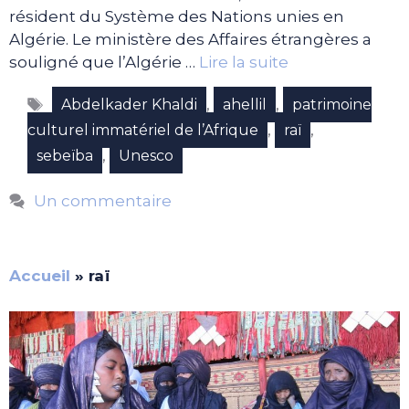
résident du Système des Nations unies en
Algérie. Le ministère des Affaires étrangères a
souligné que l’Algérie …
Lire la suite
Étiquettes
,
,
Abdelkader Khaldi
ahellil
patrimoine
,
,
culturel immatériel de l’Afrique
raï
,
sebeïba
Unesco
Un commentaire
Accueil
»
raï