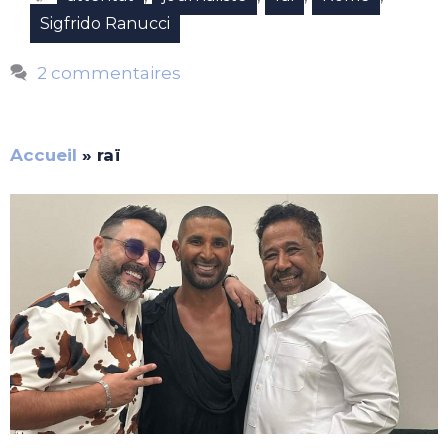
Sigfrido Ranucci
2 commentaires
Accueil
»
raï