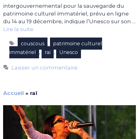
intergouvernemental pour la sauvegarde du
patrimoine culturel immatériel, prévu en ligne
du 14 au 19 décembre, indique l’Unesco sur son …
Lire la suite
Étiquettes
,
couscous
patrimoine culturel
,
,
immatériel
raï
Unesco
Laisser un commentaire
Accueil
»
raï