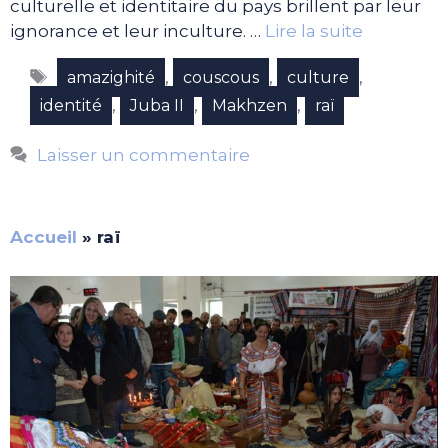
culturelle et identitaire du pays brillent par leur
ignorance et leur inculture. …
Lire la suite
Étiquettes
,
,
,
amazighité
couscous
culture
,
,
,
identité
Juba II
Makhzen
raï
Laisser un commentaire
Accueil
»
raï