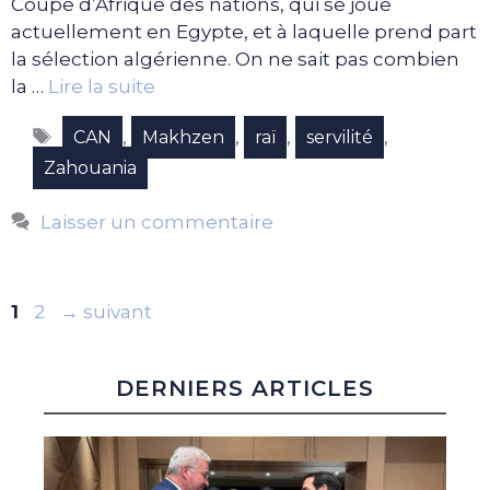
Coupe d’Afrique des nations, qui se joue
actuellement en Egypte, et à laquelle prend part
la sélection algérienne. On ne sait pas combien
la …
Lire la suite
Étiquettes
,
,
,
,
CAN
Makhzen
raï
servilité
Zahouania
Laisser un commentaire
Page
Page
1
2
→
suivant
DERNIERS ARTICLES