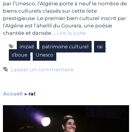
par l’Unesco, l’Algérie porte à neuf le nombre de
biens culturels classés sur cette liste
prestigieuse. Le premier bien culturel inscrit par
l’Algérie est l’ahellil du Gourara, une poésie
chantée et dansée …
Lire la suite
Étiquettes
,
,
,
imzad
patrimoine culturel
raï
,
s'boue
Unesco
Laisser un commentaire
Accueil
»
raï