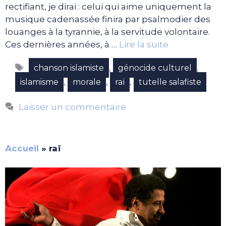
rectifiant, je dirai : celui qui aime uniquement la
musique cadenassée finira par psalmodier des
louanges à la tyrannie, à la servitude volontaire.
Ces dernières années, à …
Lire la suite
Étiquettes
,
,
chanson islamiste
génocide culturel
,
,
,
islamisme
morale
raï
tutelle salafiste
Laisser un commentaire
Accueil
»
raï