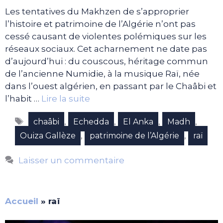
Les tentatives du Makhzen de s’approprier
l’histoire et patrimoine de l’Algérie n’ont pas
cessé causant de violentes polémiques sur les
réseaux sociaux. Cet acharnement ne date pas
d’aujourd’hui : du couscous, héritage commun
de l’ancienne Numidie, à la musique Raï, née
dans l’ouest algérien, en passant par le Chaâbi et
l’habit …
Lire la suite
Étiquettes
,
,
,
,
chaâbi
Echedda
El Anka
Madh
,
,
Ouiza Gallèze
patrimoine de l’Algérie
raï
Laisser un commentaire
Accueil
»
raï