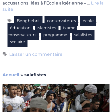
accusations liées à l’Ecole algérienne – …
Lire la
suite
Étiquettes
,
,
,
Benghebrit
conservateurs
école
,
,
éducation
islamistes
islamo-
,
,
,
conservateurs
programme
salafistes
scolaire
Laisser un commentaire
Accueil
»
salafistes