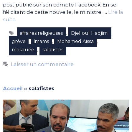
post publié sur son compte Facebook. En se
félicitant de cette nouvelle, le ministre, …
Lire la
suite
Étiquettes
,
,
affaires religieuses
Djelloul Hadjimi
,
,
,
grève
imams
Mohamed Aïssa
,
mosquée
salafistes
Laisser un commentaire
Accueil
»
salafistes