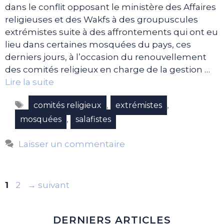
dans le conflit opposant le ministère des Affaires
religieuses et des Wakfs à des groupuscules
extrémistes suite à des affrontements qui ont eu
lieu dans certaines mosquées du pays, ces
derniers jours, à l’occasion du renouvellement
des comités religieux en charge de la gestion …
Lire la suite
Étiquettes
,
,
comités religieux
extrémistes
,
mosquées
salafistes
Laisser un commentaire
Page
Page
1
2
→
suivant
DERNIERS ARTICLES