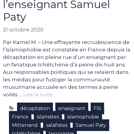
l’enseignant Samuel
Paty
21 octobre 2020
Par Kamel M. – Une effrayante recrudescence de
l’islamophobie est constatée en France depuis la
décapitation en pleine rue d’un enseignant par
un fanatique tchétchène d’à peine dix-huit ans.
Aux responsables politiques qui se relaient dans
les médias pour fustiger la communauté
musulmane accusée en des termes à peine
voilés …
Lire la suite
Étiquettes
,
,
,
décapitation
enseignant
FIS
,
,
,
France
islamistes
islamophobie
,
,
,
Mitterrand
salafistes
Samuel Paty
,
tchétchène
terrorisme