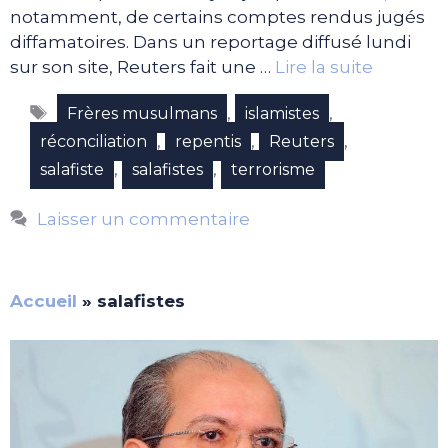
notamment, de certains comptes rendus jugés
diffamatoires. Dans un reportage diffusé lundi
sur son site, Reuters fait une …
Lire la suite
Étiquettes
,
,
Frères musulmans
islamistes
,
,
,
réconciliation
repentis
Reuters
,
,
salafiste
salafistes
terrorisme
Laisser un commentaire
Accueil
»
salafistes