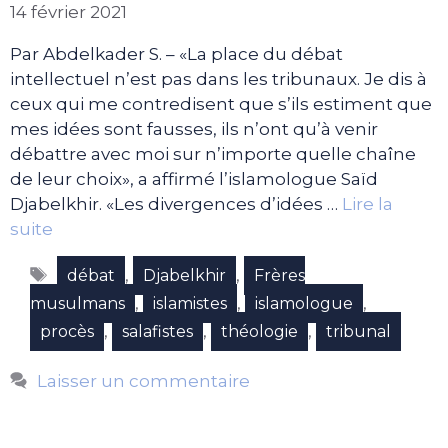
14 février 2021
Par Abdelkader S. – «La place du débat
intellectuel n’est pas dans les tribunaux. Je dis à
ceux qui me contredisent que s’ils estiment que
mes idées sont fausses, ils n’ont qu’à venir
débattre avec moi sur n’importe quelle chaîne
de leur choix», a affirmé l’islamologue Saïd
Djabelkhir. «Les divergences d’idées …
Lire la
suite
Étiquettes
,
,
débat
Djabelkhir
Frères
,
,
,
musulmans
islamistes
islamologue
,
,
,
procès
salafistes
théologie
tribunal
Laisser un commentaire