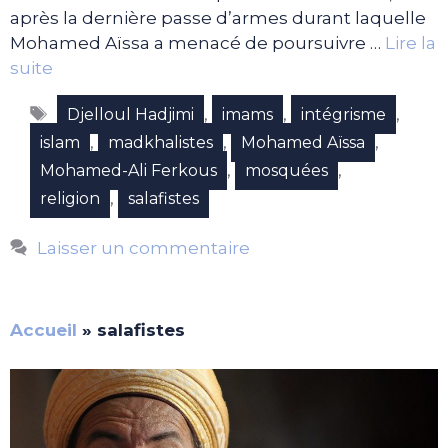
après la dernière passe d’armes durant laquelle
Mohamed Aïssa a menacé de poursuivre …
Lire la
suite
Étiquettes
,
,
,
Djelloul Hadjimi
imams
intégrisme
,
,
,
islam
madkhalistes
Mohamed Aïssa
,
,
Mohamed-Ali Ferkous
mosquées
,
religion
salafistes
Laisser un commentaire
Accueil
»
salafistes