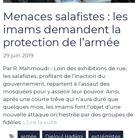
Menaces salafistes : les
imams demandent la
protection de l’armée
29 juin 2019
Par R. Mahmoudi – Loin des exhibitions de rue,
les salafistes, profitant de l’inaction du
gouvernement, repartent à l’assaut des
mosquées pour y asseoir leur pouvoir. Ainsi,
après une courte trêve qui n’aura duré que
quelques mois, les imams font l’objet d’une
nouvelle attaque orchestrée par des groupes de
fidèles …
Lire la suite
Étiquettes
,
,
,
armée
Djeloul Hadjimi
extrémistes