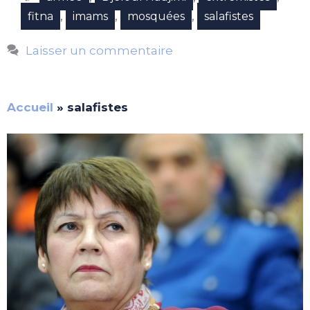
,
,
,
fitna
imams
mosquées
salafistes
Laisser un commentaire
Accueil
»
salafistes