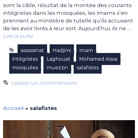
sont la cible, résultat de la montée des courants
intégristes dans les mosquées, les imams s’en
prennent au ministère de tutelle qu’ils accusent
de les avoir livrés à leur sort. Aujourd’hui, ils ne …
Lire la suite
Étiquettes
,
,
,
assassinat
Hadjimi
imam
,
,
,
intégristes
Laghouat
Mohamed Aïssa
,
,
mosquées
muezzin
salafistes
Laisser un commentaire
Accueil
»
salafistes