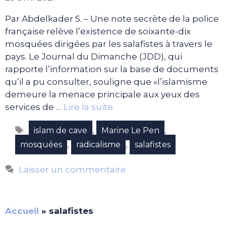
Par Abdelkader S. – Une note secrète de la police
française relève l’existence de soixante-dix
mosquées dirigées par les salafistes à travers le
pays. Le Journal du Dimanche (JDD), qui
rapporte l’information sur la base de documents
qu’il a pu consulter, souligne que «l’islamisme
demeure la menace principale aux yeux des
services de …
Lire la suite
Étiquettes
,
,
islam de cave
Marine Le Pen
,
,
mosquées
radicalisme
salafistes
Laisser un commentaire
Accueil
»
salafistes