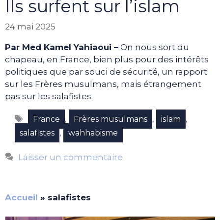
Ils surfent sur l’islam
24 mai 2025
Par Med Kamel Yahiaoui –
On nous sort du
chapeau, en France, bien plus pour des intérêts
politiques que par souci de sécurité, un rapport
sur les Frères musulmans, mais étrangement
pas sur les salafistes.
Étiquettes
,
,
,
France
Frères musulmans
islam
,
salafistes
wahhabisme
Laisser un commentaire
Accueil
»
salafistes