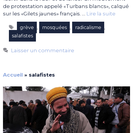
de protestation appelé «Turbans blancs», calqué
sur les «Gilets jaunes» français. …
Lire la suite
Étiquettes
,
,
,
grève
mosquées
radicalisme
salafistes
Laisser un commentaire
Accueil
»
salafistes