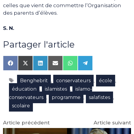
celles que vient de commettre l’Organisation
des parents d’élèves.
S. N.
Partager l'article
Share
Share
Share
Share
Share
Share
on
on
on
on
on
on
Facebook
X
LinkedIn
Email
WhatsApp
Telegram
Étiquettes
(Twitter)
,
,
,
Benghebrit
conservateurs
école
,
,
éducation
islamistes
islamo-
,
,
,
conservateurs
programme
salafistes
scolaire
Article précédent
Article suivant