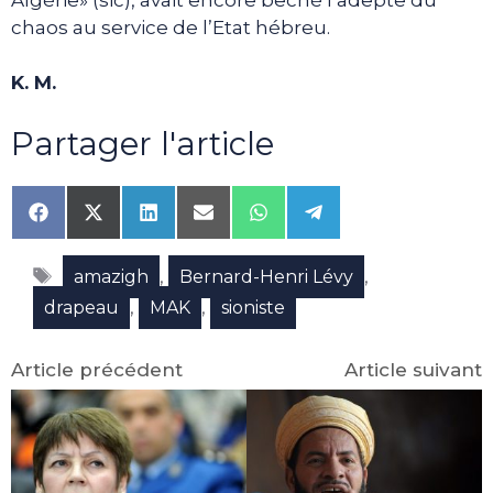
chaos au service de l’Etat hébreu.
K. M.
Partager l'article
Share
Share
Share
Share
Share
Share
on
on
on
on
on
on
Facebook
X
LinkedIn
Email
WhatsApp
Telegram
Étiquettes
(Twitter)
,
,
amazigh
Bernard-Henri Lévy
,
,
drapeau
MAK
sioniste
Article précédent
Article suivant