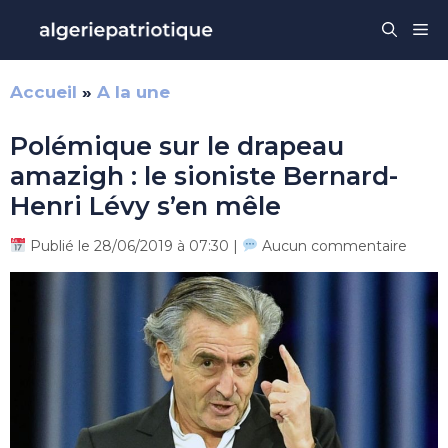
Aller
Me
au
contenu
Accueil
»
A la une
Polémique sur le drapeau
amazigh : le sioniste Bernard-
Henri Lévy s’en mêle
Publié le 28/06/2019 à 07:30 |
Aucun commentaire