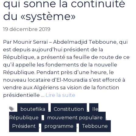
qui sonne la continuité
du «système»
19 décembre 2019
Par Mounir Serraï – Abdelmadjid Tebboune, qui
est depuis aujourd’hui président de la
République, a présenté sa feuille de route de ce
qu’il appelle les fondements de la nouvelle
République. Pendant près d’une heure, le
nouveau locataire d’El-Mouradia s’est efforcé à
vendre aux Algériens sa vision de la fonction
présidentielle …
Lire la suite
Étiquettes
,
,
bouteflika
Constitution
IIe
,
,
République
mouvement populaire
,
,
Président
programme
Tebboune