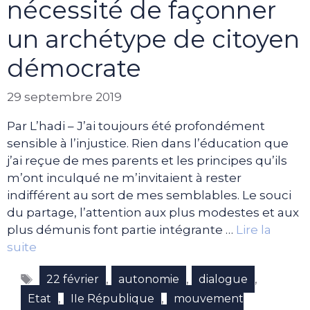
nécessité de façonner
un archétype de citoyen
démocrate
29 septembre 2019
Par L’hadi – J’ai toujours été profondément
sensible à l’injustice. Rien dans l’éducation que
j’ai reçue de mes parents et les principes qu’ils
m’ont inculqué ne m’invitaient à rester
indifférent au sort de mes semblables. Le souci
du partage, l’attention aux plus modestes et aux
plus démunis font partie intégrante …
Lire la
suite
Étiquettes
,
,
,
22 février
autonomie
dialogue
,
,
Etat
IIe République
mouvement