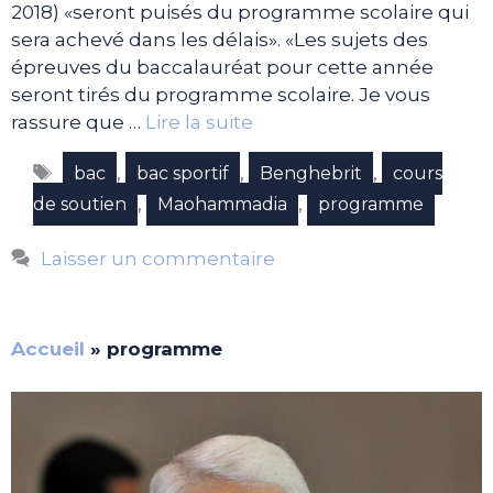
2018) «seront puisés du programme scolaire qui
sera achevé dans les délais». «Les sujets des
épreuves du baccalauréat pour cette année
seront tirés du programme scolaire. Je vous
rassure que …
Lire la suite
Étiquettes
,
,
,
bac
bac sportif
Benghebrit
cours
,
,
de soutien
Maohammadia
programme
Laisser un commentaire
Accueil
»
programme