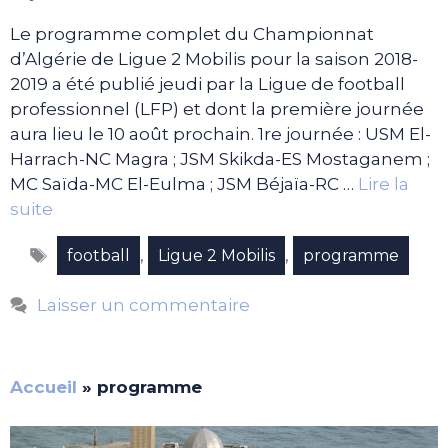
Le programme complet du Championnat
d’Algérie de Ligue 2 Mobilis pour la saison 2018-
2019 a été publié jeudi par la Ligue de football
professionnel (LFP) et dont la première journée
aura lieu le 10 août prochain. 1re journée : USM El-
Harrach-NC Magra ; JSM Skikda-ES Mostaganem ;
MC Saïda-MC El-Eulma ; JSM Béjaïa-RC …
Lire la
suite
Étiquettes
,
,
football
Ligue 2 Mobilis
programme
Laisser un commentaire
Accueil
»
programme