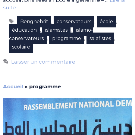
accusations liées à l’Ecole algérienne – …
Lire la
suite
Étiquettes
,
,
,
Benghebrit
conservateurs
école
,
,
éducation
islamistes
islamo-
,
,
,
conservateurs
programme
salafistes
scolaire
Laisser un commentaire
Accueil
»
programme