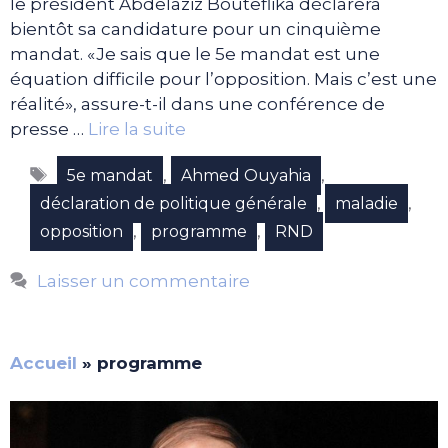
le président Abdelaziz Bouteflika déclarera
bientôt sa candidature pour un cinquième
mandat. «Je sais que le 5e mandat est une
équation difficile pour l’opposition. Mais c’est une
réalité», assure-t-il dans une conférence de
presse …
Lire la suite
Étiquettes
,
,
5e mandat
Ahmed Ouyahia
,
,
déclaration de politique générale
maladie
,
,
opposition
programme
RND
Laisser un commentaire
Accueil
»
programme