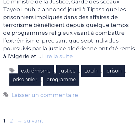
Le ministre de la Justice, Garde des sceaux,
Tayeb Louh, a annoncé jeudi à Tipasa que les
prisonniers impliqués dans des affaires de
terrorisme bénéficient depuis quelque temps
de programmes religieux visant à combattre
l’extrémisme, précisant que sept individus
poursuivis par la justice algérienne ont été remis
à l’Algérie et …
Lire la suite
Étiquettes
,
,
,
,
extrémisme
justice
Louh
prison
,
prisonnier
programme
Laisser un commentaire
Page
Page
1
2
→
suivant