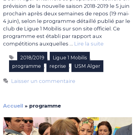
prévision de la nouvelle saison 2018-2019 le 5 juin
prochain après deux semaines de repos (19 mai-
4 juin), selon le programme détaillé publié par le
club de Ligue 1 Mobilis sur son site officiel. Ce
programme est établi par rapport aux
compétitions auxquelles …
Lire la suite
Étiquettes
,
,
2018/2019
Ligue 1 Mobilis
,
,
programme
reprise
USM Alger
Laisser un commentaire
Accueil
»
programme