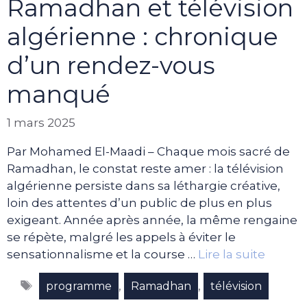
Ramadhan et télévision
algérienne : chronique
d’un rendez-vous
manqué
1 mars 2025
Par Mohamed El-Maadi – Chaque mois sacré de
Ramadhan, le constat reste amer : la télévision
algérienne persiste dans sa léthargie créative,
loin des attentes d’un public de plus en plus
exigeant. Année après année, la même rengaine
se répète, malgré les appels à éviter le
sensationnalisme et la course …
Lire la suite
Étiquettes
,
,
programme
Ramadhan
télévision