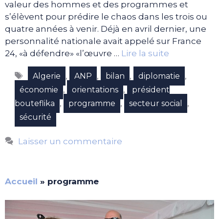
valeur des hommes et des programmes et
s’élèvent pour prédire le chaos dans les trois ou
quatre années à venir. Déjà en avril dernier, une
personnalité nationale avait appelé sur France
24, «à défendre» «l’œuvre …
Lire la suite
Étiquettes
,
,
,
,
Algerie
ANP
bilan
diplomatie
,
,
économie
orientations
président
,
,
,
bouteflika
programme
secteur social
sécurité
Laisser un commentaire
Accueil
»
programme