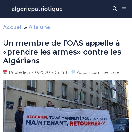
Aller
Me
au
contenu
Accueil
»
A la une
Un membre de l’OAS appelle à
«prendre les armes» contre les
Algériens
Publié le 31/10/2020 à 08:48 |
Aucun commentaire