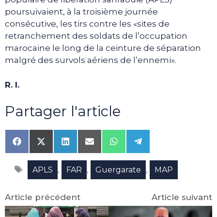
poursuivaient, à la troisième journée
consécutive, les tirs contre les «sites de
retranchement des soldats de l’occupation
marocaine le long de la ceinture de séparation
malgré des survols aériens de l’ennemi».
R. I.
Partager l'article
Share
Share
Share
Share
Share
Share
on
on
on
on
on
on
Facebook
X
LinkedIn
Email
WhatsApp
Telegram
Étiquettes
(Twitter)
,
,
,
APLS
FAR
Guergarate
MAP
Article précédent
Article suivant