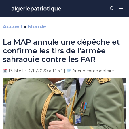
Aller
Me
au
contenu
Accueil
»
Monde
La MAP annule une dépêche et
confirme les tirs de l’armée
sahraouie contre les FAR
Publié le 16/11/2020 à 14:44 |
Aucun commentaire