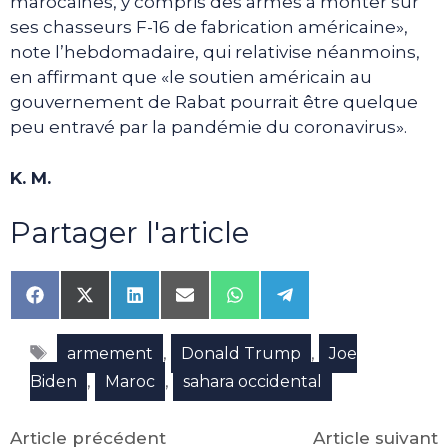
marocaines, y compris des armes à monter sur
ses chasseurs F-16 de fabrication américaine»,
note l’hebdomadaire, qui relativise néanmoins,
en affirmant que «le soutien américain au
gouvernement de Rabat pourrait être quelque
peu entravé par la pandémie du coronavirus».
K. M.
Partager l'article
Share
Share
Share
Share
Share
Share
on
on
on
on
on
on
Facebook
X
LinkedIn
Email
WhatsApp
Telegram
Étiquettes
(Twitter)
,
,
armement
Donald Trump
Joe
,
,
Biden
Maroc
sahara occidental
Article précédent
Article suivant