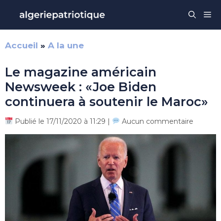
Aller
Me
au
contenu
Accueil
»
A la une
Le magazine américain
Newsweek : «Joe Biden
continuera à soutenir le Maroc»
Publié le 17/11/2020 à 11:29 |
Aucun commentaire