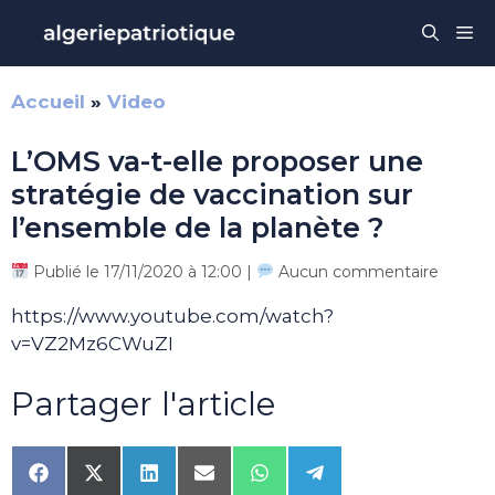
Aller
Me
au
contenu
Accueil
»
Video
L’OMS va-t-elle proposer une
stratégie de vaccination sur
l’ensemble de la planète ?
Publié le 17/11/2020 à 12:00 |
Aucun commentaire
https://www.youtube.com/watch?
v=VZ2Mz6CWuZI
Partager l'article
Share
Share
Share
Share
Share
Share