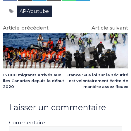
on
on
on
on
on
on
Facebook
X
LinkedIn
Email
WhatsApp
Telegram
Étiquettes
(Twitter)
AP-Youtube
Article précédent
Article suivant
15 000 migrants arrivés aux
France : «La loi sur la sécurité
îles Canaries depuis le début
est volontairement écrite de
2020
manière assez floue»
Laisser un commentaire
Commentaire