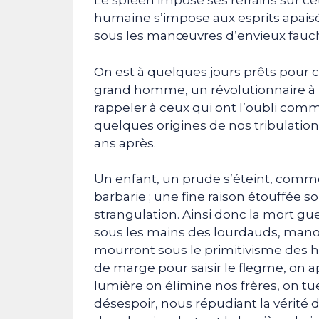
Le spleen impose ses refrains sur c
humaine s’impose aux esprits apaisés 
sous les manœuvres d’envieux fauc
On est à quelques jours prêts pour c
grand homme, un révolutionnaire à l’
rappeler à ceux qui ont l’oubli com
quelques origines de nos tribulatio
ans après.
Un enfant, un prude s’éteint, comme 
barbarie ; une fine raison étouffée so
strangulation. Ainsi donc la mort gue
sous les mains des lourdauds, manœu
mourront sous le primitivisme des 
de marge pour saisir le flegme, on a
lumière on élimine nos frères, on tue
désespoir, nous répudiant la vérité