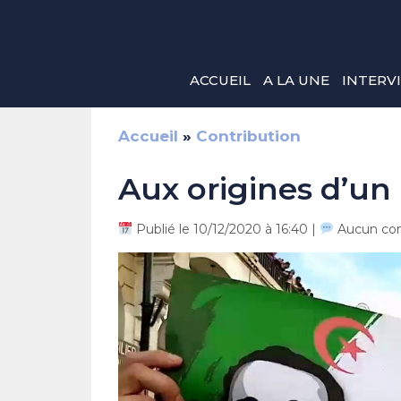
Aller
au
contenu
ACCUEIL
A LA UNE
INTERV
Accueil
»
Contribution
Aux origines d’un
Publié le 10/12/2020 à 16:40 |
Aucun co