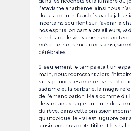
dans les ricochets et la lumière du j
l’atavisme anathème, ainsi nous n’au
donc à mourir, fauchés par la jalousi
incertains soufflent sur l’avenir, à 
nos esprits, on part alors ailleurs, v
semblant de vie, vainement on tente 
précède, nous mourrons ainsi, simp
cérébrales.
Si seulement le temps était un espace
main, nous redressant alors l’histoir
rattraperions les manœuvres dilatoire
sadisme et la barbarie, la magie refer
de l’émancipation. Mais comme dit l
devant un aveugle ou jouer de la mu
du rêve, dans cette omission incom
qu’utopique, le vrai est lugubre pa
ainsi donc nos mots titillent les ha