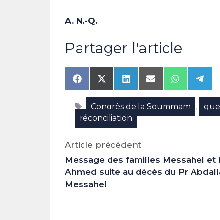
A. N.-Q.
Partager l'article
Share
Share
Share
Share
Share
Shar
on
on
on
on
on
on
Facebook
X
LinkedIn
Email
WhatsAp
Tele
Étiquettes
Congrès de la Soummam
guer
(Twitter)
,
réconciliation
Article précédent
Message des familles Messahel et
Ahmed suite au décès du Pr Abdall
Messahel