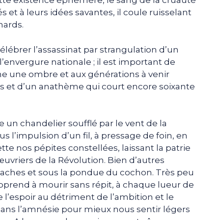
ette existence éphémère, le sang de la cruauté
et à leurs idées savantes, il coule ruisselant
hards.
élébrer l’assassinat par strangulation d’un
envergure nationale ; il est important de
me une ombre et aux générations à venir
ns et d’un anathème qui court encore soixante
un chandelier soufflé par le vent de la
us l’impulsion d’un fil, à pressage de foin, en
tte nos pépites constellées, laissant la patrie
vriers de la Révolution. Bien d’autres
haches et sous la pondue du cochon. Très peu
pprend à mourir sans répit, à chaque lueur de
 l’espoir au détriment de l’ambition et le
 dans l’amnésie pour mieux nous sentir légers