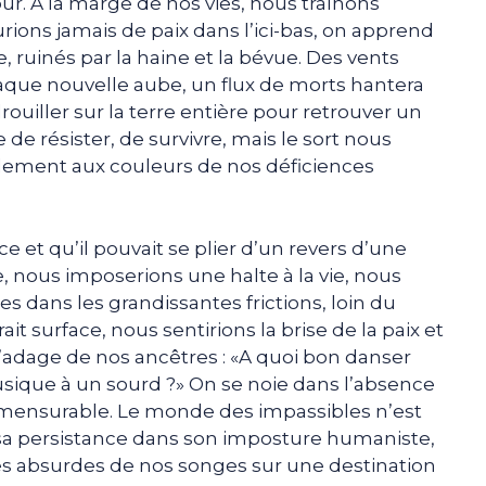
our. A la marge de nos vies, nous traînons
rions jamais de paix dans l’ici-bas, on apprend
e, ruinés par la haine et la bévue. Des vents
chaque nouvelle aube, un flux de morts hantera
adrouiller sur la terre entière pour retrouver un
de résister, de survivre, mais le sort nous
lement aux couleurs de nos déficiences
 et qu’il pouvait se plier d’un revers d’une
e, nous imposerions une halte à la vie, nous
s dans les grandissantes frictions, loin du
ait surface, nous sentirions la brise de la paix et
’adage de nos ancêtres : «A quoi bon danser
sique à un sourd ?» On se noie dans l’absence
mensurable. Le monde des impassibles n’est
r sa persistance dans son imposture humaniste,
ltes absurdes de nos songes sur une destination