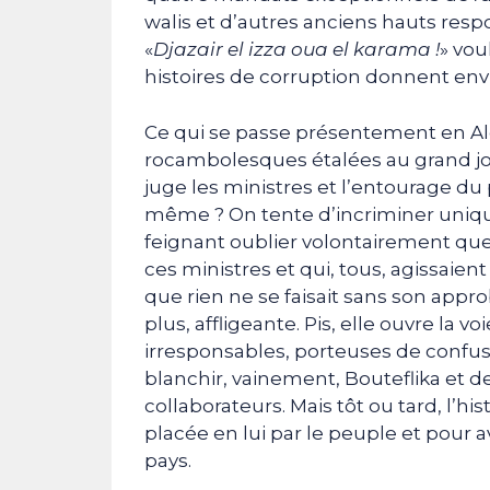
walis et d’autres anciens hauts respo
«
Djazair el izza oua el karama !
» vou
histoires de corruption donnent env
Ce qui se passe présentement en Alg
rocambolesques étalées au grand jour
juge les ministres et l’entourage du 
même ? On tente d’incriminer uniq
feignant oublier volontairement que
ces ministres et qui, tous, agissaient
que rien ne se faisait sans son appro
plus, affligeante. Pis, elle ouvre la 
irresponsables, porteuses de confusi
blanchir, vainement, Bouteflika et d
collaborateurs. Mais tôt ou tard, l’his
placée en lui par le peuple et pour a
pays.