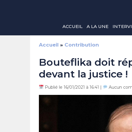
Aller
au
contenu
ACCUEIL
A LA UNE
INTERV
Accueil
»
Contribution
Bouteflika doit ré
devant la justice !
Publié le 16/01/2021 à 16:41 |
Aucun com