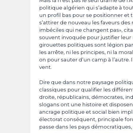
Mais là n’est pas le seul drame de l’
politique algérien qui s’adapte à tout
un profil bas pour se positionner et
s’attirer de nouveau les faveurs des 
imbéciles qui ne changent pas», cit
souvent invoquée pour justifier leu
girouettes politiques sont légion par
les arrête, ni les principes, ni la mora
on pour sauter d’un camp à l’autre.
vent.
Dire que dans notre paysage politique
classiques pour qualifier les différen
droite, républicains, démocrates, in
slogans ont une histoire et disposen
ancrage politique et social bien im
électorat conséquent, principale fo
passe dans les pays démocratiques,