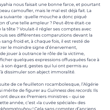
yahia nous faisait une bonne farce, et pourtant
 beau camoufler, mais le mal est déjà fait. La
 la suivante : quelle mouche a donc piqué
ion d’une telle ampleur ? Peut-être était-ce
e la tête ? Voulait-il régler ses comptes avec
puis ses différentes comparutions devant la
sang-froid et, à chaque fois, il est resté de
rer le moindre signe d’énervement,
e jouer à outrance le rôle de la victime,
’afficher quelques expressions offusquées face à
 à son égard, gestes qui lui ont permis au
’à dissimuler son abject immoralité.
 suite de ce feuilleton rocambolesque, l’Algérie
ui mérite de figurer au
Guinness des records
. Ils
dont deux ex-Premiers ministres – qui se
ette année, c’est «la cuvée spéciale» des
akhamatouhou
! Cela sans compter d’anciens