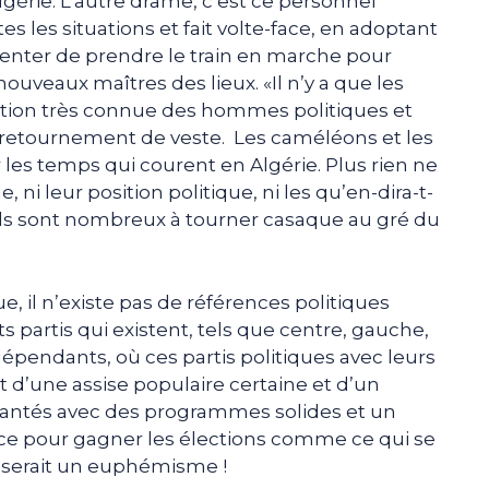
Algérie. L’autre drame, c’est ce personnel
es les situations et fait volte-face, en adoptant
 tenter de prendre le train en marche pour
nouveaux maîtres des lieux. «Il n’y a que les
ation très connue des hommes politiques et
r retournement de veste. Les caméléons et les
 les temps qui courent en Algérie. Plus rien ne
le, ni leur position politique, ni les qu’en-dira-t-
 Ils sont nombreux à tourner casaque au gré du
, il n’existe pas de références politiques
ts partis qui existent, tels que centre, gauche,
dépendants, où ces partis politiques avec leurs
t d’une assise populaire certaine et d’un
plantés avec des programmes solides et un
rce pour gagner les élections comme ce qui se
 serait un euphémisme !