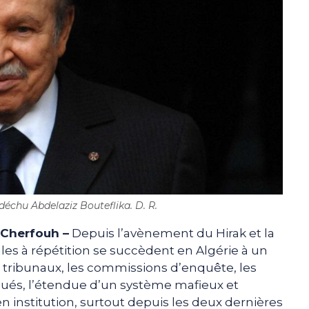
déchu Abdelaziz Bouteflika. D. R.
 Cherfouh –
Depuis l’avènement du Hirak et la
les à répétition se succèdent en Algérie à un
s tribunaux, les commissions d’enquête, les
qués, l’étendue d’un système mafieux et
en institution, surtout depuis les deux dernières