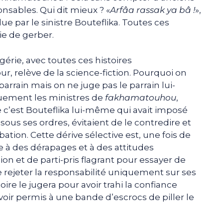
nsables. Qui dit mieux ? «
Arfâa rassak ya bâ !
»,
lue par le sinistre Bouteflika. Toutes ces
ie de gerber.
érie, avec toutes ces histoires
, relève de la science-fiction. Pourquoi on
parrain mais on ne juge pas le parrain lui-
uement les ministres de
fakhamatouhou
,
 c’est Bouteflika lui-même qui avait imposé
 sous ses ordres, évitaient de le contredire et
bation. Cette dérive sélective est, une fois de
voie à des dérapages et à des attitudes
on et de parti-pris flagrant pour essayer de
e rejeter la responsabilité uniquement sur ses
toire le jugera pour avoir trahi la confiance
voir permis à une bande d’escrocs de piller le