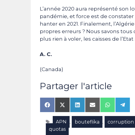
L’année 2020 aura représenté son lot 
pandémie, et force est de constater
hanter en 2021. Finalement, l’Algérie
propres erreurs ? Nous savons tous q
plus rien à voler, les caisses de l’Eta
A. C.
(Canada)
Partager l'article
Share
Share
Share
Share
Share
Shar
on
on
on
on
on
on
Facebook
X
LinkedIn
Email
WhatsAp
Tele
Étiquettes
APN
bouteflika
corruption
(Twitter)
,
,
quotas