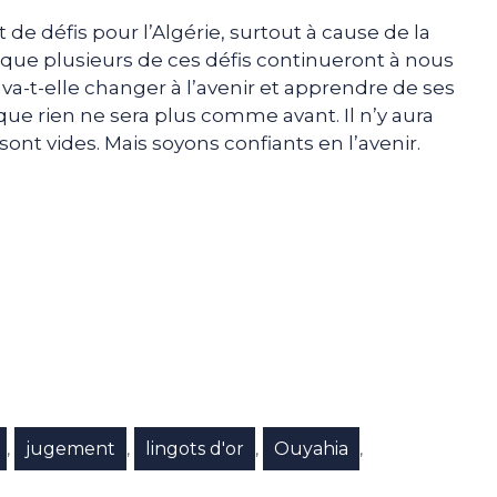
de défis pour l’Algérie, surtout à cause de la
 que plusieurs de ces défis continueront à nous
 va-t-elle changer à l’avenir et apprendre de ses
ue rien ne sera plus comme avant. Il n’y aura
t sont vides. Mais soyons confiants en l’avenir.
e
p
gram
jugement
lingots d'or
Ouyahia
,
,
,
,