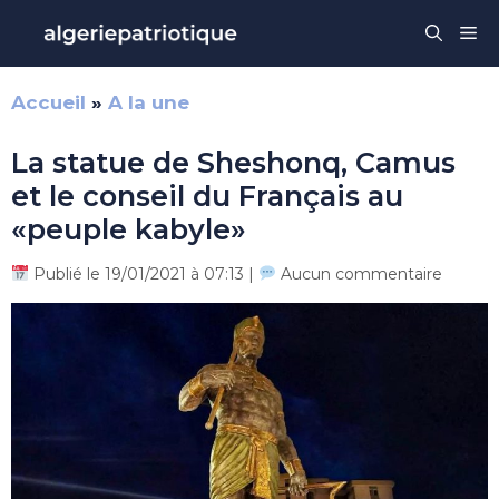
Aller
Me
au
contenu
Accueil
»
A la une
La statue de Sheshonq, Camus
et le conseil du Français au
«peuple kabyle»
Publié le 19/01/2021 à 07:13 |
Aucun commentaire