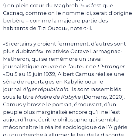
!) en plein cœur du Maghreb ?» «C’est que
Cacnaq, comme on le nomme ici, serait d’origine
berbère – comme la majeure partie des
habitants de Tizi Ouzou», note-t-il.
«Si certains y croient fermement, d’autres sont
plus dubitatifs», relativise Octave Larmagnac-
Matheron, qui se remémore un travail
journalistique œuvre de l’auteur de
L’Etranger
.
«Du 5 au 15 juin 1939, Albert Camus réalise une
série de reportages en Kabylie pour le
journal
Alger républicain
. Ils sont rassemblés
sous le titre
Misère de Kabylie
(Domens, 2020).
Camus y brosse le portrait, émouvant, d’un
peuple plus marginalisé encore qu’il ne l’est
aujourd’hui», écrit le philosophe qui semble
méconnaître la réalité sociologique de l’Algérie
ou qui cherche à allumer le feu de la discorde