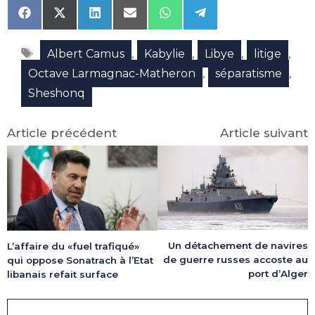
Share
Share
Share
Share
Share
Share
on
on
on
on
on
on
Facebook
X
LinkedIn
Email
WhatsApp
Telegram
Étiquettes
(Twitter)
,
,
,
,
Albert Camus
Kabylie
Libye
litige
,
,
Octave Larmagnac-Matheron
séparatisme
Sheshonq
Article précédent
Article suivant
Un détachement de navires
L’affaire du «fuel trafiqué»
de guerre russes accoste au
qui oppose Sonatrach à l’Etat
port d’Alger
libanais refait surface