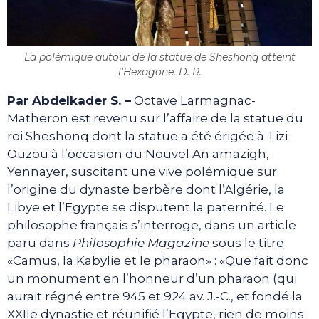
La polémique autour de la statue de Sheshonq atteint
l'Hexagone. D. R.
Par Abdelkader S. –
Octave Larmagnac-
Matheron est revenu sur l’affaire de la statue du
roi Sheshonq dont la statue a été érigée à Tizi
Ouzou à l’occasion du Nouvel An amazigh,
Yennayer, suscitant une vive polémique sur
l’origine du dynaste berbère dont l’Algérie, la
Libye et l’Egypte se disputent la paternité. Le
philosophe français s’interroge, dans un article
paru dans
Philosophie Magazine
sous le titre
«Camus, la Kabylie et le pharaon» : «Que fait donc
un monument en l’honneur d’un pharaon (qui
aurait régné entre 945 et 924 av. J.-C., et fondé la
XXIIe dynastie et réunifié l’Egypte, rien de moins