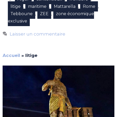
,
,
,
,
litige
maritime
Mattarella
Rome
,
,
Tebboune
ZEE
zone économique
exclusive
Laisser un commentaire
Accueil
»
litige