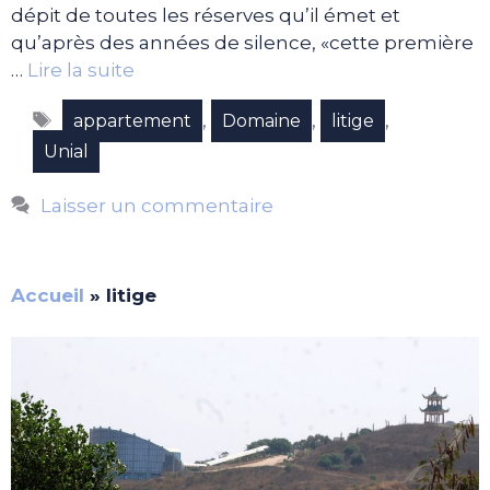
dépit de toutes les réserves qu’il émet et
qu’après des années de silence, «cette première
…
Lire la suite
Étiquettes
,
,
,
appartement
Domaine
litige
Unial
Laisser un commentaire
Accueil
»
litige