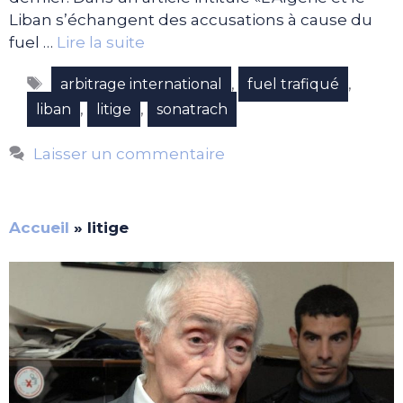
Liban s’échangent des accusations à cause du
fuel …
Lire la suite
Étiquettes
,
,
arbitrage international
fuel trafiqué
,
,
liban
litige
sonatrach
Laisser un commentaire
Accueil
»
litige