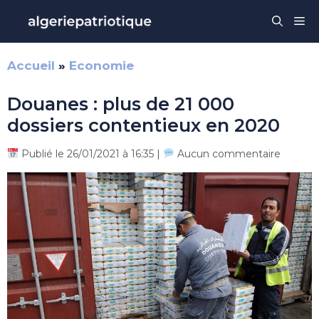
Aller
Me
au
contenu
Accueil
»
Economie
Douanes : plus de 21 000
dossiers contentieux en 2020
Publié le 26/01/2021 à 16:35 |
Aucun commentaire