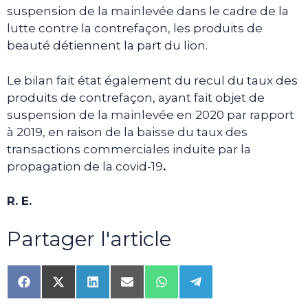
suspension de la mainlevée dans le cadre de la
lutte contre la contrefaçon, les produits de
beauté détiennent la part du lion.
Le bilan fait état également du recul du taux des
produits de contrefaçon, ayant fait objet de
suspension de la mainlevée en 2020 par rapport
à 2019, en raison de la baisse du taux des
transactions commerciales induite par la
propagation de la covid-19
.
R. E.
Partager l'article
Share
Share
Share
Share
Share
Share
on
on
on
on
on
on