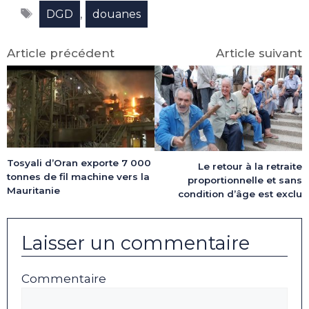
Facebook
X
LinkedIn
Email
WhatsApp
Telegram
Étiquettes
(Twitter)
,
DGD
douanes
Article précédent
Article suivant
Tosyali d’Oran exporte 7 000
Le retour à la retraite
tonnes de fil machine vers la
proportionnelle et sans
Mauritanie
condition d’âge est exclu
Laisser un commentaire
Commentaire