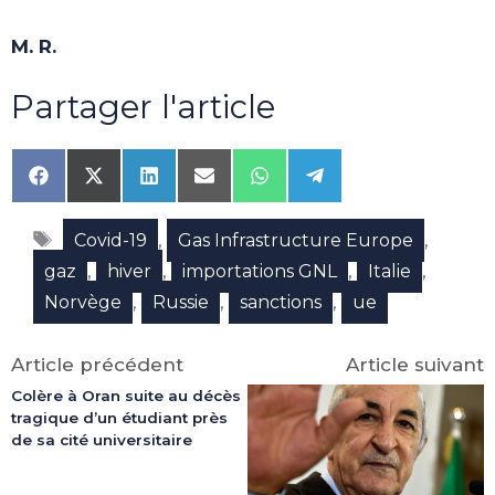
M. R.
Partager l'article
Share
Share
Share
Share
Share
Share
on
on
on
on
on
on
Facebook
X
LinkedIn
Email
WhatsApp
Telegram
Étiquettes
(Twitter)
,
,
Covid-19
Gas Infrastructure Europe
,
,
,
,
gaz
hiver
importations GNL
Italie
,
,
,
Norvège
Russie
sanctions
ue
Article précédent
Article suivant
Colère à Oran suite au décès
tragique d’un étudiant près
de sa cité universitaire