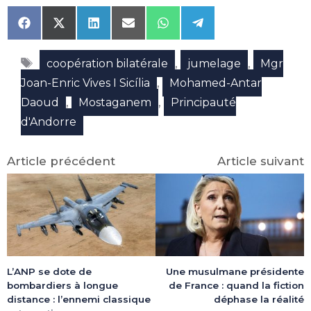
Share
Share
Share
Share
Share
Share
on
on
on
on
on
on
Facebook
X
LinkedIn
Email
WhatsApp
Telegram
Étiquettes
(Twitter)
,
,
coopération bilatérale
jumelage
Mgr
,
Joan-Enric Vives I Sicília
Mohamed-Antar
,
,
Daoud
Mostaganem
Principauté
d'Andorre
Article précédent
Article suivant
Une musulmane présidente
L’ANP se dote de
de France : quand la fiction
bombardiers à longue
déphase la réalité
distance : l’ennemi classique