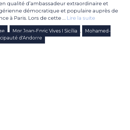
 en qualité d’ambassadeur extraordinaire et
algérienne démocratique et populaire auprès de
ce à Paris. Lors de cette …
Lire la suite
ge
Mgr Joan-Enric Vives I Sicília
Mohamed-
,
,
ncipauté d'Andorre