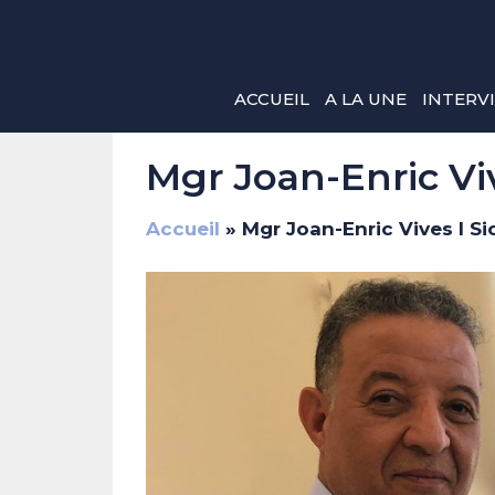
Aller
au
contenu
ACCUEIL
A LA UNE
INTERV
Mgr Joan-Enric Vive
Accueil
»
Mgr Joan-Enric Vives I Sic