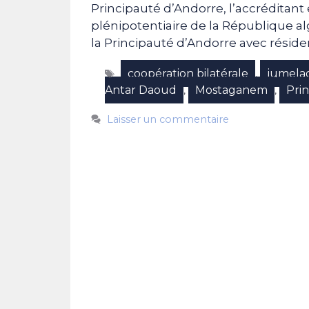
Principauté d’Andorre, l’accréditant
plénipotentiaire de la République 
la Principauté d’Andorre avec résiden
Étiquettes
coopération bilatérale
jumela
,
Antar Daoud
Mostaganem
Pri
,
,
Laisser un commentaire