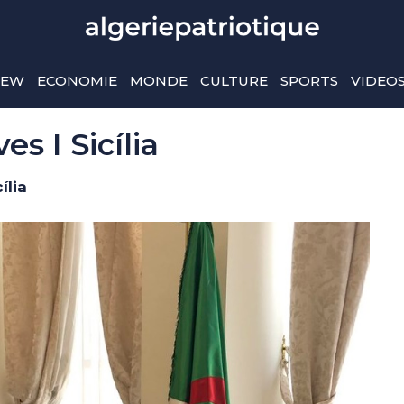
IEW
ECONOMIE
MONDE
CULTURE
SPORTS
VIDEO
s I Sicília
ília