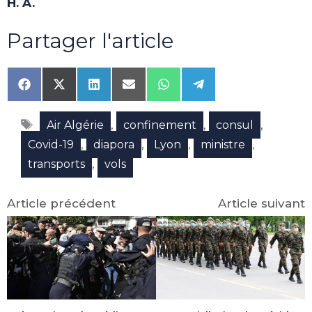
H. A.
Partager l'article
Share
Share
Share
Share
Share
Share
on
on
on
on
on
on
Facebook
X
LinkedIn
Email
WhatsApp
Telegram
Étiquettes
(Twitter)
,
,
,
Air Algérie
confinement
consul
,
,
,
,
Covid-19
diapora
Lyon
ministre
,
transports
vols
Article précédent
Article suivant