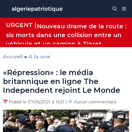
Aller
Me
au
contenu
URGENT |
Nouveau drame de la route :
six morts dans une collision entre un
véhicule et un camion à Tiaret
Accueil
»
A la une
«Répression» : le média
britannique en ligne The
Independent rejoint Le Monde
Publié le 07/06/2021 à 16:51 |
Aucun commentaire