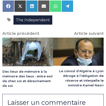
Share
Share
Share
Share
Share
Share
on
on
on
on
on
on
Facebook
X
LinkedIn
Email
WhatsApp
Telegram
Étiquettes
(Twitter)
The Independent
Article précédent
Article suivant
Le consul d’Algérie à Lyon
Des lieux de mémoire à la
déroge à l’obligation de
mémoire des lieux : entre exil
réserve et interpelle le
de chez soi et déracinement
ministre Kamel Nasri
de soi
Laisser un commentaire