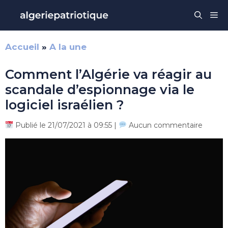
Aller
Me
au
contenu
Accueil
»
A la une
Comment l’Algérie va réagir au
scandale d’espionnage via le
logiciel israélien ?
Publié le 21/07/2021 à 09:55 |
Aucun commentaire