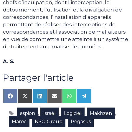
chefs d’inculpation, dont l’interception, le
détournement, l’utilisation et la divulgation de
correspondances, l’installation d’appareils
permettant de réaliser des interceptions de
correspondances et l’association de malfaiteurs
en vue de commettre une atteinte à un système
de traitement automatisé de données.
A. S.
Partager l'article
Share
Share
Share
Share
Share
Share
on
on
on
on
on
on
Facebook
X
LinkedIn
Email
WhatsApp
Telegram
Étiquettes
(Twitter)
,
,
,
,
espion
Israël
Logiciel
Makhzen
,
,
Maroc
NSO Group
Pegasus