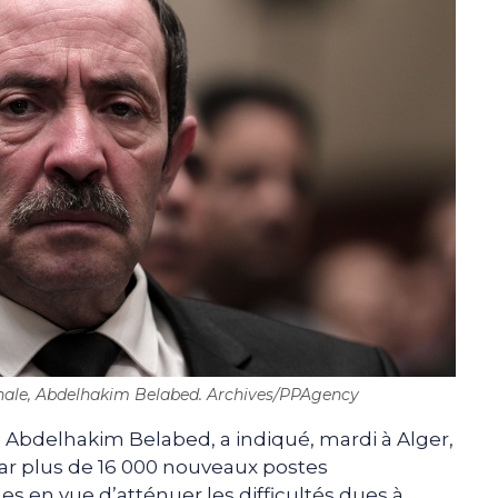
onale, Abdelhakim Belabed. Archives/PPAgency
, Abdelhakim Belabed, a indiqué, mardi à Alger,
par plus de 16 000 nouveaux postes
les en vue d’atténuer les difficultés dues à