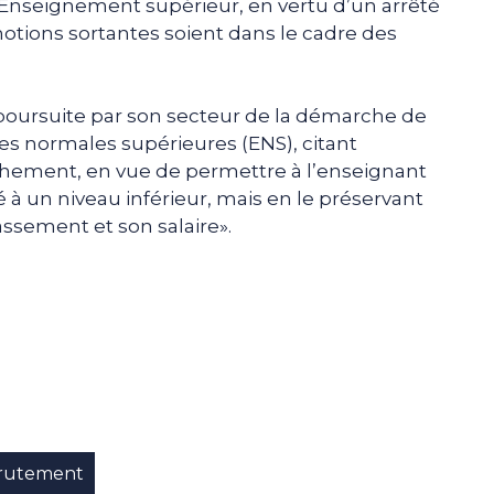
l’Enseignement supérieur, en vertu d’un arrêté
motions sortantes soient dans le cadre des
la poursuite par son secteur de la démarche de
s normales supérieures (ENS), citant
chement, en vue de permettre à l’enseignant
à un niveau inférieur, mais en le préservant
ssement et son salaire».
e
p
gram
rutement