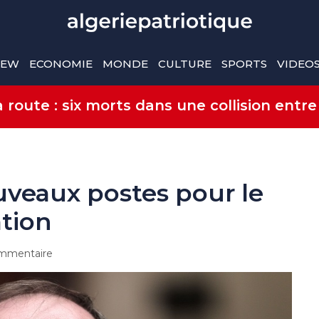
IEW
ECONOMIE
MONDE
CULTURE
SPORTS
VIDEO
route : six morts dans une collision entre
uveaux postes pour le
ation
mmentaire