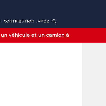
S
CONTRIBUTION
AP.DZ
 un véhicule et un camion à