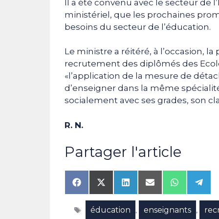
Il a été convenu avec le secteur de 
ministériel, que les prochaines pro
besoins du secteur de l’éducation.
Le ministre a réitéré, à l’occasion, 
recrutement des diplômés des Ecole
«l’application de la mesure de déta
d’enseigner dans la même spécialité 
socialement avec ses grades, son cla
R. N.
Partager l'article
Share
Share
Share
Share
Share
Shar
on
on
on
on
on
on
Facebook
X
LinkedIn
Email
WhatsAp
Tele
Étiquettes
éducation
enseignants
rec
(Twitter)
,
,