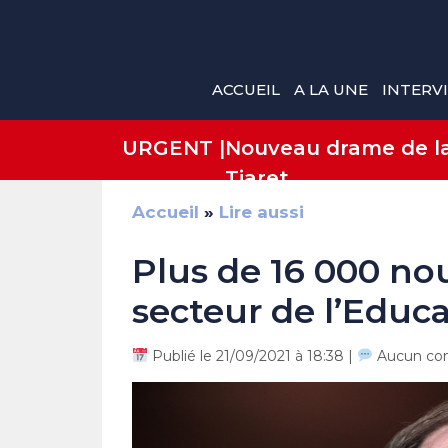
Aller
au
contenu
ACCUEIL
A LA UNE
INTERV
URGENT |
Nouveau drame de la 
Tiaret
Accueil
»
Lire aussi
Plus de 16 000 no
secteur de l’Educ
Publié le 21/09/2021 à 18:38 |
Aucun co