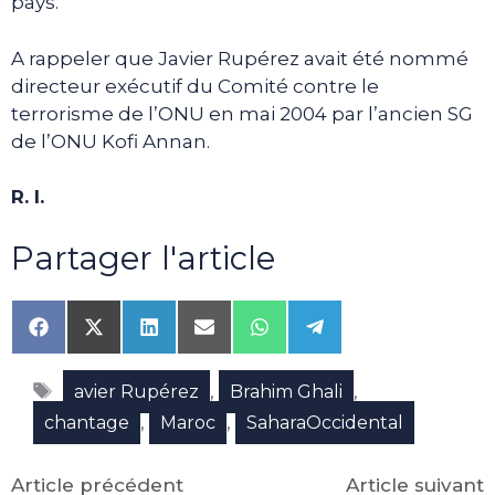
pays.
A rappeler que Javier Rupérez avait été nommé
directeur exécutif du Comité contre le
terrorisme de l’ONU en mai 2004 par l’ancien SG
de l’ONU Kofi Annan.
R. I.
Partager l'article
Share
Share
Share
Share
Share
Share
on
on
on
on
on
on
Facebook
X
LinkedIn
Email
WhatsApp
Telegram
Étiquettes
(Twitter)
,
,
avier Rupérez
Brahim Ghali
,
,
chantage
Maroc
SaharaOccidental
Article précédent
Article suivant