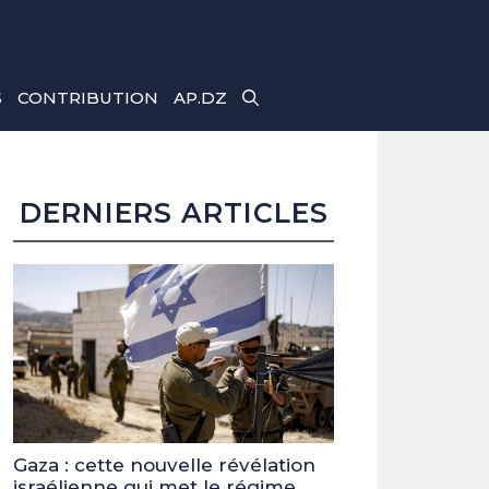
S
CONTRIBUTION
AP.DZ
DERNIERS ARTICLES
Gaza : cette nouvelle révélation
israélienne qui met le régime