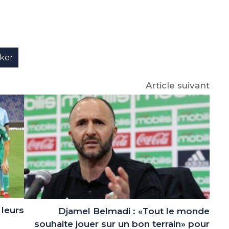
e
p
gram
ker
Article suivant
 leurs
Djamel Belmadi : «Tout le monde
souhaite jouer sur un bon terrain» pour