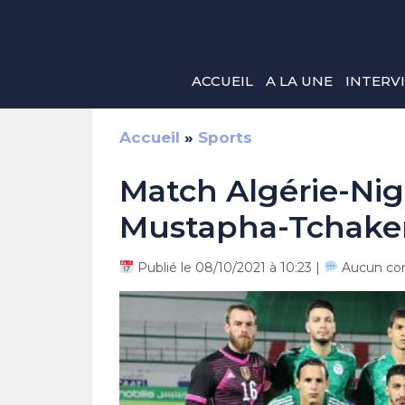
Aller
au
contenu
ACCUEIL
A LA UNE
INTERV
Accueil
»
Sports
Match Algérie-Nig
Mustapha-Tchaker
Publié le 08/10/2021 à 10:23 |
Aucun co