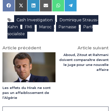
Share
Share
Share
Share
Share
Share
on
on
on
on
on
on
Facebook
X
LinkedIn
Email
WhatsApp
Telegram
Étiquettes
(Twitter)
,
Cash Investigation
Dominique Strauss-
,
,
,
,
Kahn
FMI
Maroc
Parnasse
Parti
socialiste
Article précédent
Article suivant
Aboud, Zitout et Rahmani
doivent comparaître devant
le juge pour une nouvelle
affaire
Les effets du Hirak ne sont
pas un affaiblissement de
l’Algérie