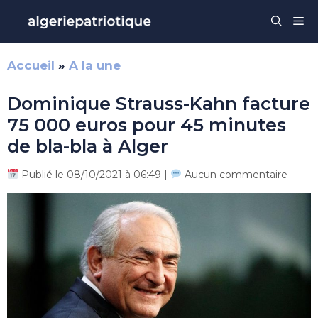
Aller
Me
au
contenu
Accueil
»
A la une
Dominique Strauss-Kahn facture
75 000 euros pour 45 minutes
de bla-bla à Alger
Publié le 08/10/2021 à 06:49 |
Aucun commentaire