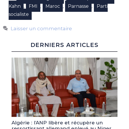
,
,
,
,
Kahn
FMI
Maroc
Parnasse
Parti
socialiste
Laisser un commentaire
DERNIERS ARTICLES
Algérie : l’ANP libère et récupère un
ressortissant allemand enlevé au Niger