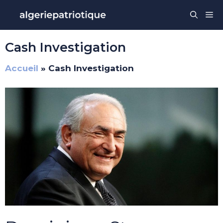
Aller
Me
au
contenu
Cash Investigation
Accueil
»
Cash Investigation