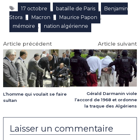
Facebook
X
LinkedIn
Email
WhatsApp
Telegram
Étiquettes
(Twitter)
,
,
17 octobre
bataille de Paris
Benjamin
,
,
,
Stora
Macron
Maurice Papon
,
mémoire
nation algérienne
Article précédent
Article suivant
Gérald Darmanin viole
L’homme qui voulait se faire
l’accord de 1968 et ordonne
sultan
la traque des Algériens
Laisser un commentaire