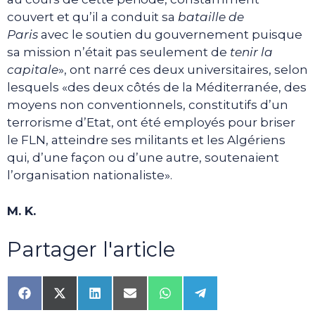
couvert et qu’il a conduit sa
bataille de
Paris
avec le soutien du gouvernement puisque
sa mission n’était pas seulement de
tenir la
capitale
», ont narré ces deux universitaires, selon
lesquels «des deux côtés de la Méditerranée, des
moyens non conventionnels, constitutifs d’un
terrorisme d’Etat, ont été employés pour briser
le FLN, atteindre ses militants et les Algériens
qui, d’une façon ou d’une autre, soutenaient
l’organisation nationaliste».
M. K.
Partager l'article
Share
Share
Share
Share
Share
Share
on
on
on
on
on
on