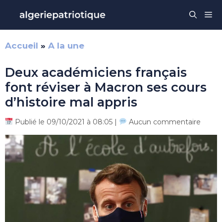
Aller
Me
au
contenu
Accueil
»
A la une
Deux académiciens français
font réviser à Macron ses cours
d’histoire mal appris
Publié le 09/10/2021 à 08:05 |
Aucun commentaire