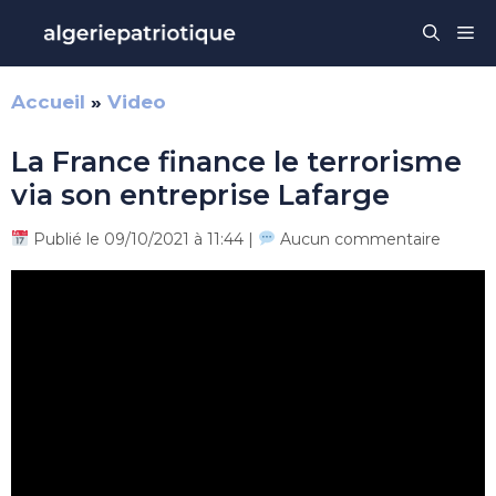
Aller
Me
au
contenu
Accueil
»
Video
La France finance le terrorisme
via son entreprise Lafarge
Publié le 09/10/2021 à 11:44 |
Aucun commentaire