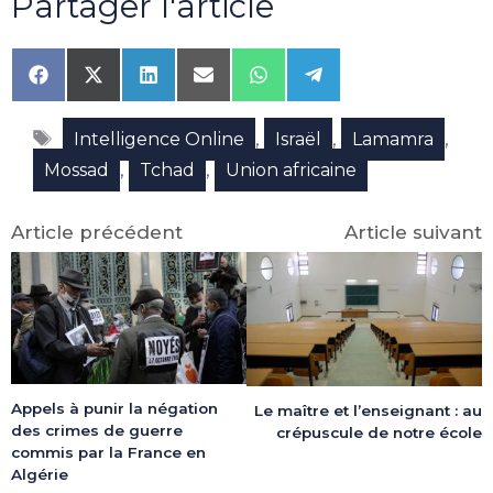
Partager l'article
Share
Share
Share
Share
Share
Share
on
on
on
on
on
on
Facebook
X
LinkedIn
Email
WhatsApp
Telegram
Étiquettes
(Twitter)
,
,
,
Intelligence Online
Israël
Lamamra
,
,
Mossad
Tchad
Union africaine
Article précédent
Article suivant
Appels à punir la négation
Le maître et l’enseignant : au
des crimes de guerre
crépuscule de notre école
commis par la France en
Algérie