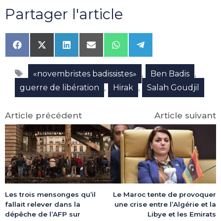
Partager l'article
Share
Share
Share
Share
Share
Share
on
on
on
on
on
on
Facebook
X
LinkedIn
Email
WhatsApp
Telegram
Étiquettes
(Twitter)
,
,
«novembristes badissistes»
Ben Badis
,
,
guerre de libération
Hirak
Salah Goudjil
Article précédent
Article suivant
Les trois mensonges qu’il
Le Maroc tente de provoquer
fallait relever dans la
une crise entre l’Algérie et la
dépêche de l’AFP sur
Libye et les Emirats