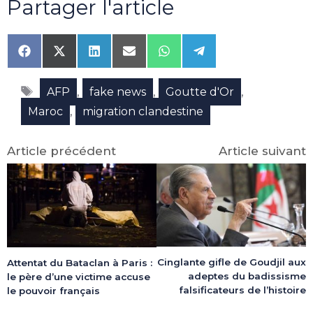
Partager l'article
Share
Share
Share
Share
Share
Share
on
on
on
on
on
on
Facebook
X
LinkedIn
Email
WhatsApp
Telegram
Étiquettes
(Twitter)
,
,
,
AFP
fake news
Goutte d'Or
,
Maroc
migration clandestine
Article précédent
Article suivant
Cinglante gifle de Goudjil aux
Attentat du Bataclan à Paris :
adeptes du badissisme
le père d’une victime accuse
falsificateurs de l’histoire
le pouvoir français