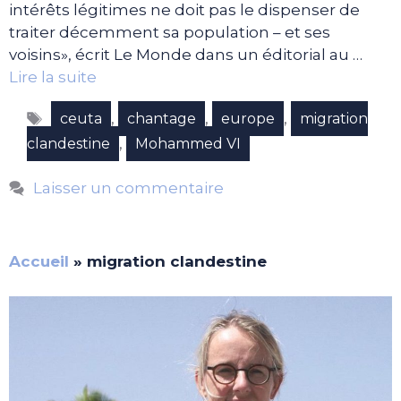
intérêts légitimes ne doit pas le dispenser de
traiter décemment sa population – et ses
voisins», écrit Le Monde dans un éditorial au …
Lire la suite
Étiquettes
,
,
,
ceuta
chantage
europe
migration
,
clandestine
Mohammed VI
Laisser un commentaire
Accueil
»
migration clandestine