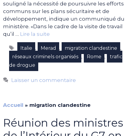
souligné la nécessité de poursuivre les efforts
communs sur les plans sécuritaire et de
développement, indique un communiqué du
ministère. «Dans le cadre de la visite de travail
qu’il …
Lire la suite
Étiquettes
,
,
,
Italie
Merad
migration clandestine
,
,
réseaux criminels organisés
Rome
trafic
de drogue
Laisser un commentaire
Accueil
»
migration clandestine
Réunion des ministres
de l’Intérieur du G7 en