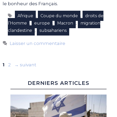
le bonheur des Français.
Étiquettes
,
,
Afrique
Coupe du monde
droits de
,
,
,
l’Homme
europe
Macron
migration
,
clandestine
subsahariens
Laisser un commentaire
Page
Page
1
2
→
suivant
DERNIERS ARTICLES