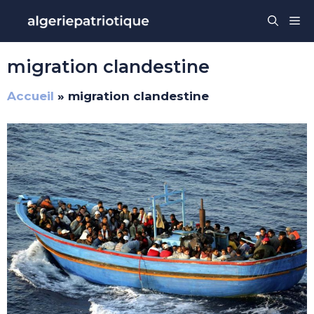
Aller
Me
au
contenu
migration clandestine
Accueil
»
migration clandestine