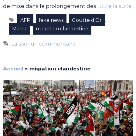
de mise dans le prolongement des …
Lire la suite
Étiquettes
,
,
,
AFP
fake news
Goutte d'Or
,
Maroc
migration clandestine
Laisser un commentaire
Accueil
»
migration clandestine