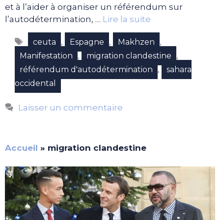
et à l’aider à organiser un référendum sur
l’autodétermination, …
Lire la suite
Étiquettes
,
,
,
ceuta
Espagne
Makhzen
,
,
Manifestation
migration clandestine
,
référendum d'autodétermination
sahara
occidental
Laisser un commentaire
Accueil
»
migration clandestine