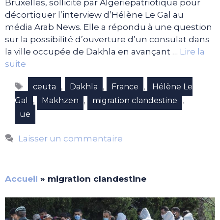
Bruxelles, sollicité par Algeriepatriotique pour
décortiquer l’interview d’Hélène Le Gal au
média Arab News. Elle a répondu à une question
sur la possibilité d’ouverture d’un consulat dans
la ville occupée de Dakhla en avançant …
Lire la
suite
Étiquettes
,
,
,
ceuta
Dakhla
France
Hélène Le
,
,
,
Gal
Makhzen
migration clandestine
ue
Laisser un commentaire
Accueil
»
migration clandestine