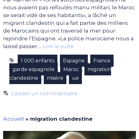
nous avaient pas refoulés manu militari, le Maroc
se serait vidé de ses habitants», a lâché un
migrant clandestin qui a fait partie des milliers
de Marocains qui ont traversé la mer pour
rejoindre l’Espagne. «La police marocaine nous a
laissé passer …
Lire la suite
Étiquettes
,
,
,
1 000 enfants
Espagne
France
,
,
garde espagnole
Maroc
migration
,
,
clandestine
misère
ue
Laisser un commentaire
Accueil
»
migration clandestine