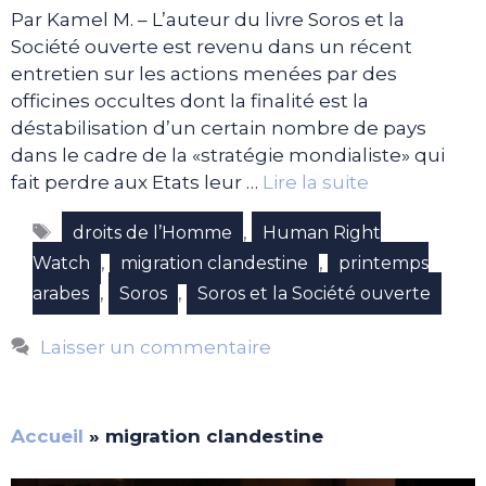
Par Kamel M. – L’auteur du livre Soros et la
Société ouverte est revenu dans un récent
entretien sur les actions menées par des
officines occultes dont la finalité est la
déstabilisation d’un certain nombre de pays
dans le cadre de la «stratégie mondialiste» qui
fait perdre aux Etats leur …
Lire la suite
Étiquettes
,
droits de l’Homme
Human Right
,
,
Watch
migration clandestine
printemps
,
,
arabes
Soros
Soros et la Société ouverte
Laisser un commentaire
Accueil
»
migration clandestine