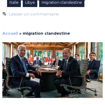
,
,
Italie
Libye
migration clandestine
Laisser un commentaire
Accueil
»
migration clandestine