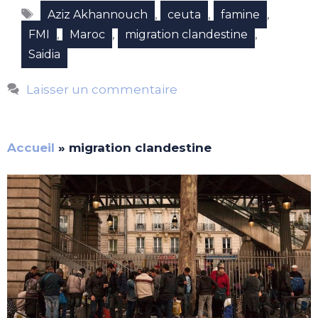
Étiquettes
,
,
,
Aziz Akhannouch
ceuta
famine
,
,
,
FMI
Maroc
migration clandestine
Saidia
Laisser un commentaire
Accueil
»
migration clandestine