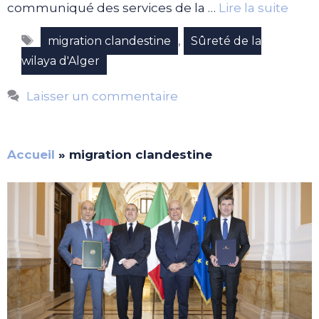
communiqué des services de la …
Lire la suite
Étiquettes
,
migration clandestine
Sûreté de la
wilaya d'Alger
Laisser un commentaire
Accueil
»
migration clandestine