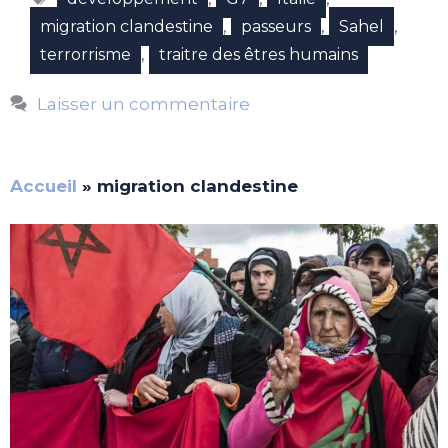
,
,
,
migration clandestine
passeurs
Sahel
,
terrorrisme
traitre des êtres humains
Laisser un commentaire
Accueil
»
migration clandestine