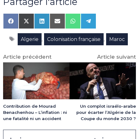
Partager l'article
Share
Share
Share
Share
Share
Share
on
on
on
on
on
on
Facebook
X
LinkedIn
Email
WhatsApp
Telegram
Étiquettes
(Twitter)
,
,
Algerie
Colonisation française
Maroc
Article précédent
Article suivant
Contribution de Mourad
Un complot israélo-arabe
Benachenhou – L’inflation : ni
pour écarter l’Algérie de la
une fatalité ni un accident
Coupe du monde 2030 ?