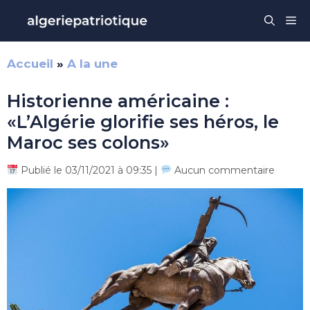
Aller
Me
au
contenu
Accueil
»
A la une
Historienne américaine :
«L’Algérie glorifie ses héros, le
Maroc ses colons»
Publié le 03/11/2021 à 09:35 |
Aucun commentaire