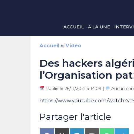
Aller
au
contenu
ACCUEIL
A LA UNE
INTERV
Accueil
»
Video
Des hackers algéri
l’Organisation pa
Publié le 26/11/2021 à 14:09 |
Aucun com
https://www.youtube.com/watch?
Partager l'article