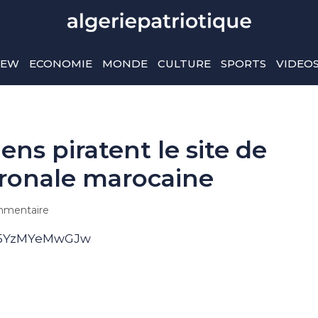
IEW
ECONOMIE
MONDE
CULTURE
SPORTS
VIDEO
ens piratent le site de
tronale marocaine
mentaire
v=5YzMYeMwGJw