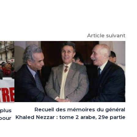
e
p
gram
Article suivant
Recueil des mémoires du général
 plus
Khaled Nezzar : tome 2 arabe, 29e partie
 pour