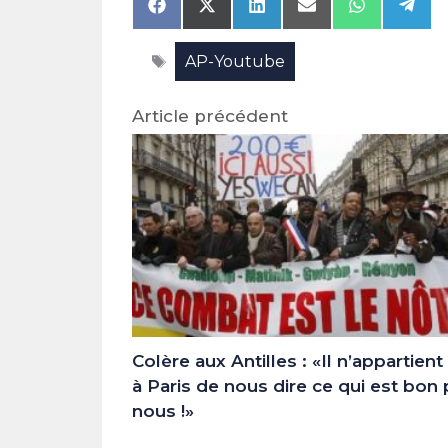
Share
Share
Share
Share
Share
Shar
on
on
on
on
on
on
Facebook
X
LinkedIn
Email
WhatsAp
Tele
Étiquettes
AP-Youtube
(Twitter)
Article précédent
Colère aux Antilles : «Il n’appartient
à Paris de nous dire ce qui est bon
nous !»