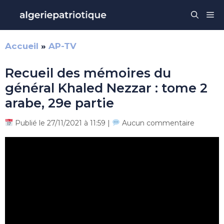
Aller
Me
au
contenu
Accueil
»
AP-TV
Recueil des mémoires du
général Khaled Nezzar : tome 2
arabe, 29e partie
Publié le 27/11/2021 à 11:59 |
Aucun commentaire