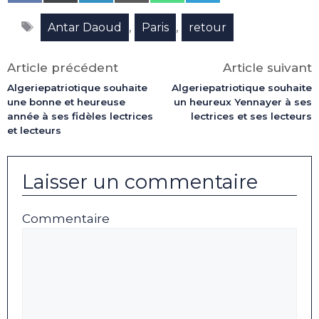
on
on
on
on
on
on
Facebook
X
LinkedIn
Email
WhatsApp
Telegram
Étiquettes
(Twitter)
,
,
Antar Daoud
Paris
retour
Article précédent
Article suivant
Algeriepatriotique souhaite
Algeriepatriotique souhaite
une bonne et heureuse
un heureux Yennayer à ses
année à ses fidèles lectrices
lectrices et ses lecteurs
et lecteurs
Laisser un commentaire
Commentaire