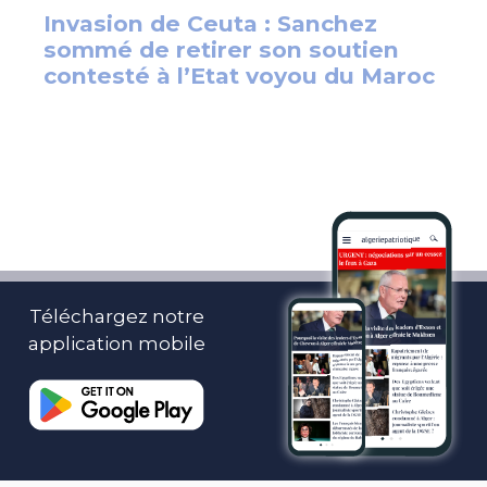
Téléchargez notre
application mobile