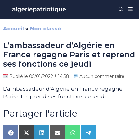
Aller
Me
au
contenu
Accueil
»
Non classé
L’ambassadeur d’Algérie en
France regagne Paris et reprend
ses fonctions ce jeudi
Publié le 05/01/2022 à 14:38 |
Aucun commentaire
L’ambassadeur d’Algérie en France regagne
Paris et reprend ses fonctions ce jeudi
Partager l'article
Share
Share
Share
Share
Share
Share