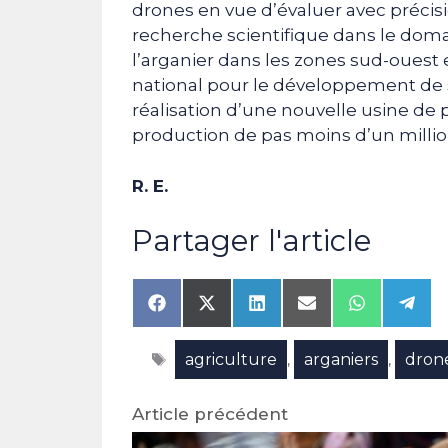
drones en vue d’évaluer avec précisi
recherche scientifique dans le doma
l’arganier dans les zones sud-ouest 
national pour le développement de s
réalisation d’une nouvelle usine de 
production de pas moins d’un million 
R. E.
Partager l'article
Share
Share
Share
Share
Share
Shar
on
on
on
on
on
on
Facebook
X
LinkedIn
Email
WhatsAp
Tele
Étiquettes
agriculture
arganiers
dron
(Twitter)
,
,
Article précédent