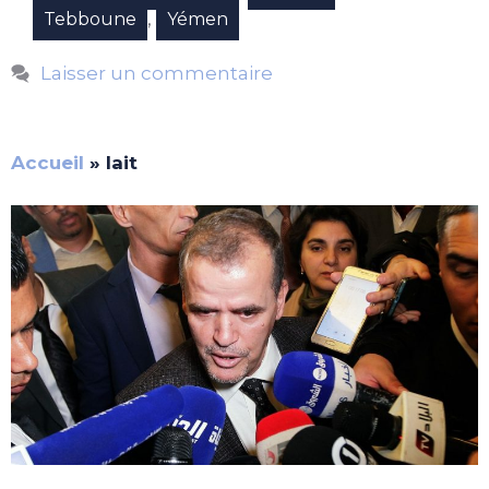
,
Tebboune
Yémen
Laisser un commentaire
Accueil
»
lait