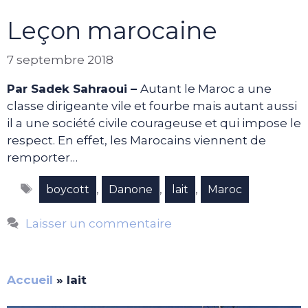
Leçon marocaine
7 septembre 2018
Par Sadek Sahraoui –
Autant le Maroc a une
classe dirigeante vile et fourbe mais autant aussi
il a une société civile courageuse et qui impose le
respect. En effet, les Marocains viennent de
remporter…
Étiquettes
,
,
,
boycott
Danone
lait
Maroc
Laisser un commentaire
Accueil
»
lait