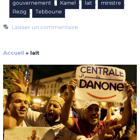
,
,
,
,
gouvernement
Kamel
lait
ministre
,
Rezig
Tebboune
Laisser un commentaire
Accueil
»
lait