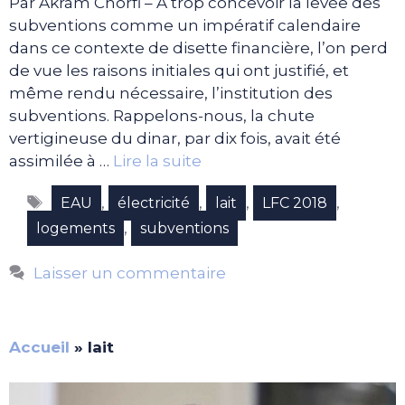
Par Akram Chorfi – A trop concevoir la levée des
subventions comme un impératif calendaire
dans ce contexte de disette financière, l’on perd
de vue les raisons initiales qui ont justifié, et
même rendu nécessaire, l’institution des
subventions. Rappelons-nous, la chute
vertigineuse du dinar, par dix fois, avait été
assimilée à …
Lire la suite
Étiquettes
,
,
,
,
EAU
électricité
lait
LFC 2018
,
logements
subventions
Laisser un commentaire
Accueil
»
lait