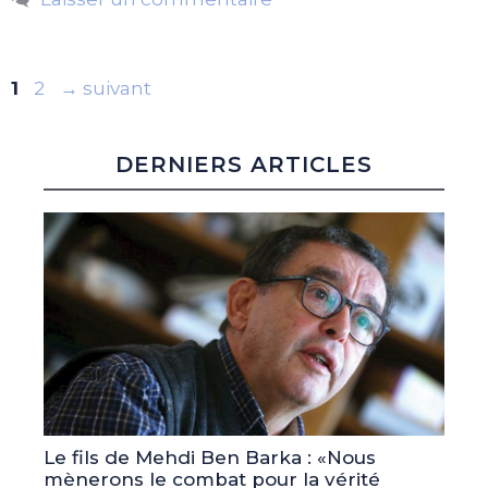
Page
Page
1
2
→
suivant
DERNIERS ARTICLES
Le fils de Mehdi Ben Barka : «Nous
mènerons le combat pour la vérité