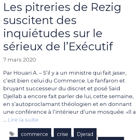
Les pitreries de Rezig
suscitent des
inquiétudes sur le
sérieux de l’Exécutif
7 mars 2020
Par Houari A. – S’il y a un ministre qui fait jaser,
c’est bien celui du Commerce. Le fanfaron et
bruyant successeur du discret et posé Saïd
Djellab a encore fait parler de lui, cette semaine,
en s’autoproclamant théologien et en donnant
une conférence à l’intérieur d’une mosquée. «Il a
…
Lire la suite
Étiquettes
,
,
,
commerce
crise
Djerad