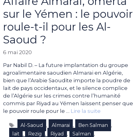
Affaire Almarai, omerta
sur le Yémen : le pouvoir
roule-t-il pour les Al-
Saoud ?
6 mai 2020
Par Nabil D. – La future implantation du groupe
agroalimentaire saoudien Almarai en Algérie,
bien que l’Arabie Saoudite importe la poudre de
lait de pays occidentaux, et le silence complice
de l’Algérie sur les crimes contre l’humanité
commis par Riyad au Yémen laissent penser que
le pouvoir roule pour le …
Lire la suite
Étiquettes
,
,
,
Al-Saoud
Almarai
Ben Salman
,
,
,
,
lait
Rezig
Riyad
Salman