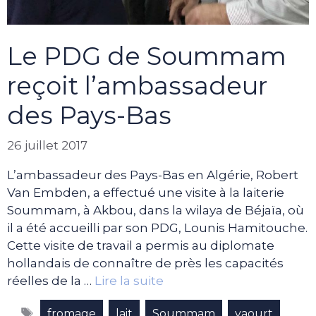
Le PDG de Soummam
reçoit l’ambassadeur
des Pays-Bas
26 juillet 2017
L’ambassadeur des Pays-Bas en Algérie, Robert
Van Embden, a effectué une visite à la laiterie
Soummam, à Akbou, dans la wilaya de Béjaïa, où
il a été accueilli par son PDG, Lounis Hamitouche.
Cette visite de travail a permis au diplomate
hollandais de connaître de près les capacités
réelles de la …
Lire la suite
Étiquettes
,
,
,
fromage
lait
Soummam
yaourt