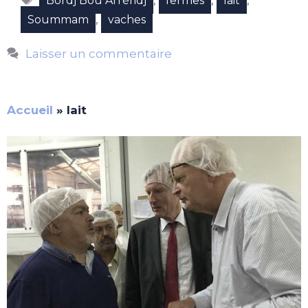
Bordj Bou Arréridj
fermes
lait
,
Soummam
vaches
Laisser un commentaire
Accueil
»
lait