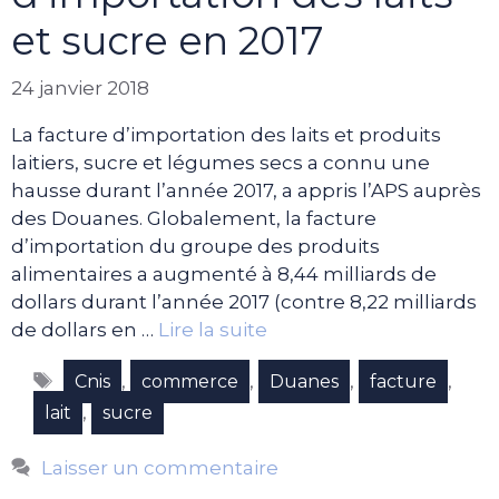
et sucre en 2017
24 janvier 2018
La facture d’importation des laits et produits
laitiers, sucre et légumes secs a connu une
hausse durant l’année 2017, a appris l’APS auprès
des Douanes. Globalement, la facture
d’importation du groupe des produits
alimentaires a augmenté à 8,44 milliards de
dollars durant l’année 2017 (contre 8,22 milliards
de dollars en …
Lire la suite
Étiquettes
,
,
,
,
Cnis
commerce
Duanes
facture
,
lait
sucre
Laisser un commentaire