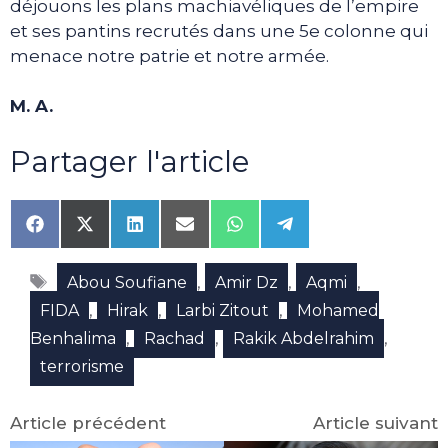
déjouons les plans machiavéliques de l’empire
et ses pantins recrutés dans une 5e colonne qui
menace notre patrie et notre armée.
M. A.
Partager l'article
Share
Share
Share
Share
Share
Share
on
on
on
on
on
on
Facebook
X
LinkedIn
Email
WhatsApp
Telegram
Étiquettes
(Twitter)
,
,
,
Abou Soufiane
Amir Dz
Aqmi
,
,
,
FIDA
Hirak
Larbi Zitout
Mohamed
,
,
,
Benhalima
Rachad
Rakik Abdelrahim
terrorisme
Article précédent
Article suivant