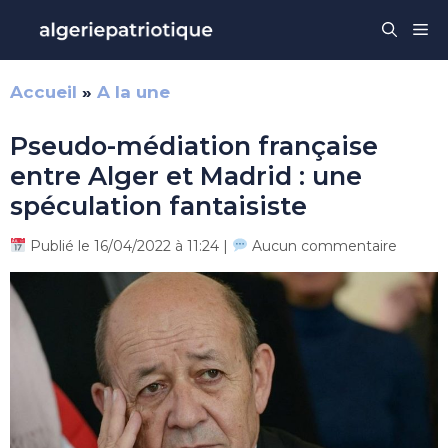
Aller
Me
au
contenu
Accueil
»
A la une
Pseudo-médiation française
entre Alger et Madrid : une
spéculation fantaisiste
Publié le 16/04/2022 à 11:24 |
Aucun commentaire