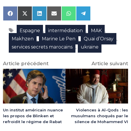
Share
Share
Share
Share
Share
Share
on
on
on
on
on
on
Facebook
X
LinkedIn
Email
WhatsApp
Telegram
Étiquettes
(Twitter)
,
,
,
Espagne
intermédiation
MAK
,
,
,
Makhzen
Marine Le Pen
Quai d’Orsay
,
services secrets marocains
ukraine
Article précédent
Article suivant
Violences à Al-Qods : les
Un institut américain nuance
musulmans choqués par le
les propos de Blinken et
silence de Mohammed VI
refroidit le régime de Rabat