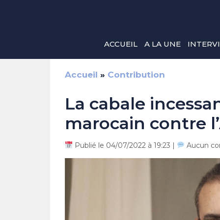
Aller
au
contenu
ACCUEIL
A LA UNE
INTERV
Accueil
»
Contribution
La cabale incess
marocain contre l’
Publié le 04/07/2022 à 19:23 |
Aucun co