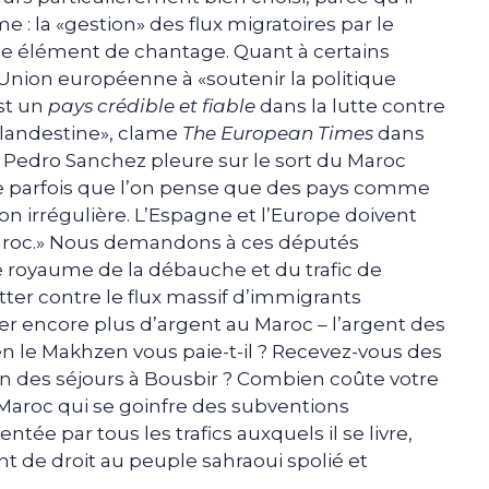
 : la «gestion» des flux migratoires par le
me élément de chantage. Quant à certains
’Union européenne à «soutenir la politique
st un
pays crédible et fiable
dans la lutte contre
clandestine», clame
The European Times
dans
e Pedro Sanchez pleure sur le sort du Maroc
le parfois que l’on pense que des pays comme
on irrégulière. L’Espagne et l’Europe doivent
Maroc.» Nous demandons à ces députés
e royaume de la débauche et du trafic de
ter contre le flux massif d’immigrants
er encore plus d’argent au Maroc – l’argent des
en le Makhzen vous paie-t-il ? Recevez-vous des
on des séjours à Bousbir ? Combien coûte votre
 Maroc qui se goinfre des subventions
ée par tous les trafics auxquels il se livre,
t de droit au peuple sahraoui spolié et