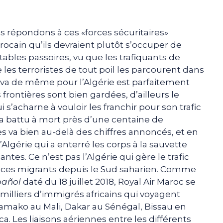
us répondons à ces «forces sécuritaires»
cain qu’ils devraient plutôt s’occuper de
itables passoires, vu que les trafiquants de
 les terroristes de tout poil les parcourent dans
n va de même pour l’Algérie est parfaitement
 frontières sont bien gardées, d’ailleurs le
 s’acharne à vouloir les franchir pour son trafic
i a battu à mort près d’une centaine de
s va bien au-delà des chiffres annoncés, et en
l’Algérie qui a enterré les corps à la sauvette
es. Ce n’est pas l’Algérie qui gère le trafic
s ces migrants depuis le Sud saharien. Comme
pañol
daté du 18 juillet 2018, Royal Air Maroc se
 milliers d’immigrés africains qui voyagent
amako au Mali, Dakar au Sénégal, Bissau en
a. Les liaisons aériennes entre les différents