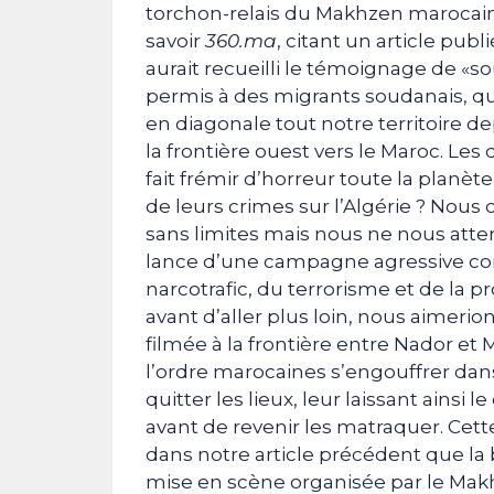
torchon-relais du Makhzen marocain
savoir
360.ma
, citant un article publ
aurait recueilli le témoignage de «so
permis à des migrants soudanais, qu
en diagonale tout notre territoire dep
la frontière ouest vers le Maroc. Le
fait frémir d’horreur toute la planè
de leurs crimes sur l’Algérie ? Nous
sans limites mais nous ne nous atten
lance d’une campagne agressive con
narcotrafic, du terrorisme et de la pr
avant d’aller plus loin, nous aimer
filmée à la frontière entre Nador et M
l’ordre marocaines s’engouffrer dans
quitter les lieux, leur laissant ainsi
avant de revenir les matraquer. Cett
dans notre article précédent que la b
mise en scène organisée par le Makh