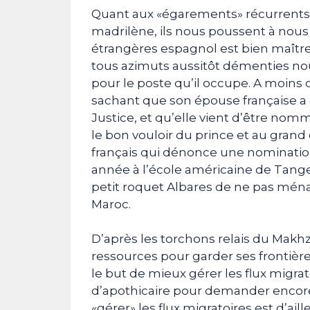
Quant aux «égarements» récurrents 
madrilène, ils nous poussent à nous 
étrangères espagnol est bien maître
tous azimuts aussitôt démenties nous
pour le poste qu’il occupe. A moins q
sachant que son épouse française a
Justice, et qu’elle vient d’être nomm
le bon vouloir du prince et au grand
français qui dénonce une nomination p
année à l’école américaine de Tange
petit roquet Albares de ne pas ménag
Maroc.
D’après les torchons relais du Makh
ressources pour garder ses frontières
le but de mieux gérer les flux migra
d’apothicaire pour demander encore
«gérer» les flux migratoires est d’ail