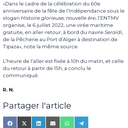
«Dans le cadre de la célébration du 60e
anniversaire de la fête de l’Indépendance sous le
slogan
Histoire glorieuse, nouvelle ère
, l’ENTMV
organise, le 6 juillet 2022, une virée maritime
gratuite, en aller-retour, à bord du navire
Seraidi
,
de la Pêcherie au Port d’Alger à destination de
Tipaza», note la même source.
L’heure de l’aller est fixée à 10h du matin, et celle
du retour à partir de 15h, a conclu le
communiqué.
R. N.
Partager l'article
Share
Share
Share
Share
Share
Share