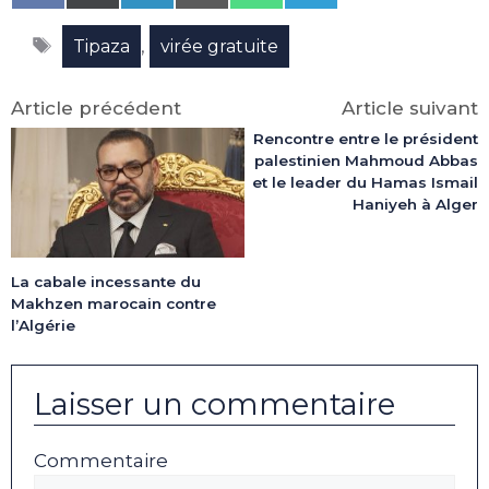
on
on
on
on
on
on
Facebook
X
LinkedIn
Email
WhatsApp
Telegram
Étiquettes
(Twitter)
,
Tipaza
virée gratuite
Article précédent
Article suivant
Rencontre entre le président
palestinien Mahmoud Abbas
et le leader du Hamas Ismail
Haniyeh à Alger
La cabale incessante du
Makhzen marocain contre
l’Algérie
Laisser un commentaire
Commentaire