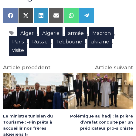
Share
Share
Share
Share
Share
Share
on
on
on
on
on
on
Facebook
X
LinkedIn
Email
WhatsApp
Telegram
Étiquettes
(Twitter)
,
,
,
,
Alger
Algerie
armée
Macron
,
,
,
,
Paris
Russie
Tebboune
ukraine
visite
Article précédent
Article suivant
Le ministre tunisien du
Polémique au hadj : la prière
Tourisme : «Fin prêts à
d’Arafat conduite par un
accueillir nos frères
prédicateur pro-sioniste
algériens !»