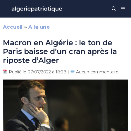
Aller
Me
au
contenu
Accueil
»
A la une
Macron en Algérie : le ton de
Paris baisse d’un cran après la
riposte d’Alger
Publié le 07/07/2022 à 18:28 |
Aucun commentaire