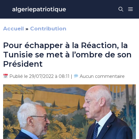
Aller
Me
au
contenu
Accueil
»
Contribution
Pour échapper à la Réaction, la
Tunisie se met à l’ombre de son
Président
Publié le 29/07/2022 à 08:11 |
Aucun commentaire