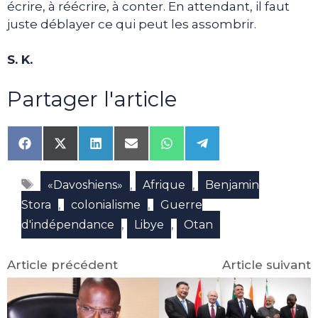
écrire, à réécrire, à conter. En attendant, il faut
juste déblayer ce qui peut les assombrir.
S. K.
Partager l'article
Share
Share
Share
Share
Share
Share
on
on
on
on
on
on
Facebook
X
LinkedIn
Email
WhatsApp
Telegram
Étiquettes
(Twitter)
,
,
«Davoshiens»
Afrique
Benjamin
,
,
Stora
colonialisme
Guerre
,
,
d'indépendance
Libye
Otan
Article précédent
Article suivant