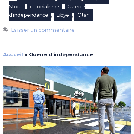
,
,
Stora
colonialisme
Guerre
,
,
d'indépendance
Libye
Otan
Laisser un commentaire
Accueil
»
Guerre d'indépendance