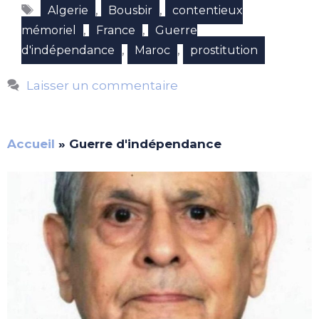
Étiquettes
,
,
Algerie
Bousbir
contentieux
,
,
mémoriel
France
Guerre
,
,
d'indépendance
Maroc
prostitution
Laisser un commentaire
Accueil
»
Guerre d'indépendance