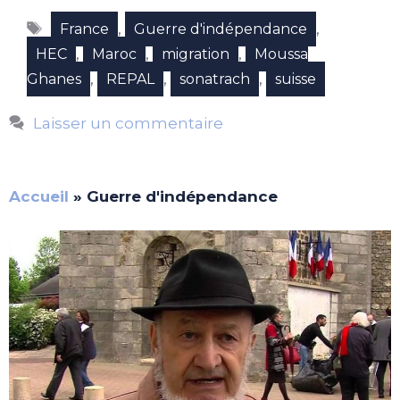
Étiquettes
,
,
France
Guerre d'indépendance
,
,
,
HEC
Maroc
migration
Moussa
,
,
,
Ghanes
REPAL
sonatrach
suisse
Laisser un commentaire
Accueil
»
Guerre d'indépendance