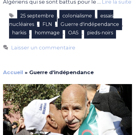
Algériens qui se sont battus pour le …
Lire la suite
Étiquettes
,
,
25 septembre
colonialisme
essais
,
,
,
nucléaires
FLN
Guerre d'indépendance
,
,
,
harkis
hommage
OAS
pieds-noirs
Laisser un commentaire
Accueil
»
Guerre d'indépendance