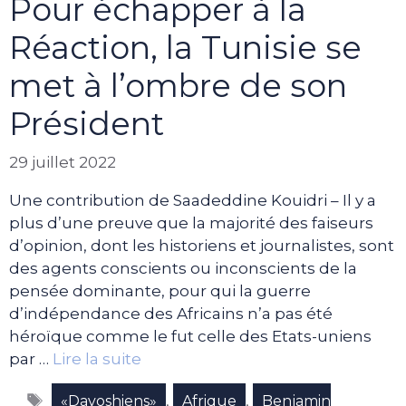
Pour échapper à la
Réaction, la Tunisie se
met à l’ombre de son
Président
29 juillet 2022
Une contribution de Saadeddine Kouidri – Il y a
plus d’une preuve que la majorité des faiseurs
d’opinion, dont les historiens et journalistes, sont
des agents conscients ou inconscients de la
pensée dominante, pour qui la guerre
d’indépendance des Africains n’a pas été
héroïque comme le fut celle des Etats-uniens
par …
Lire la suite
Étiquettes
,
,
«Davoshiens»
Afrique
Benjamin