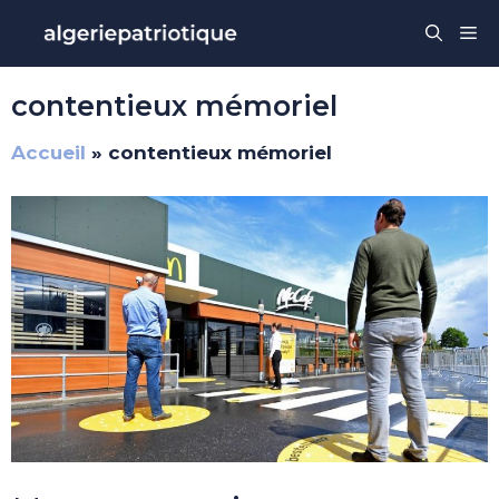
Aller
Me
au
contenu
contentieux mémoriel
Accueil
»
contentieux mémoriel