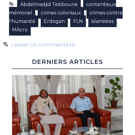
Étiquettes
,
Abdelmadjid Tebboune
contentieux
,
,
mémoriel
crimes coloniaux
crimes contre
,
,
,
,
l'humanité
Erdogan
FLN
islamistes
MAcro
Laisser un commentaire
DERNIERS ARTICLES