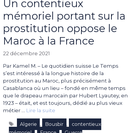
Un contentieux
mémoriel portant sur la
prostitution oppose le
Maroc à la France
22 décembre 2021
Par Kamel M. – Le quotidien suisse Le Temps
s’est intéressé à la longue histoire de la
prostitution au Maroc, plus précisément à
Casablanca où un lieu – fondé en même temps
que le drapeau marocain par Hubert Lyautey, en
1923 – était, et est toujours, dédié au plus vieux
métier …
Lire la suite
Étiquettes
,
,
Algerie
Bousbir
contentieux
,
,
mémoriel
France
Guerre