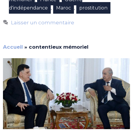
,
,
d'indépendance
Maroc
prostitution
Laisser un commentaire
Accueil
»
contentieux mémoriel