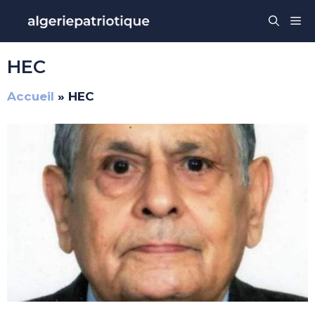
Aller
Me
au
contenu
HEC
Accueil
»
HEC