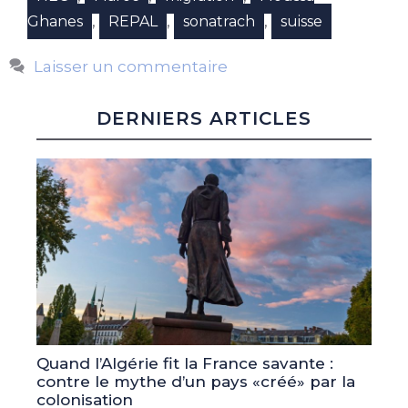
,
,
,
Ghanes
REPAL
sonatrach
suisse
Laisser un commentaire
DERNIERS ARTICLES
Quand l’Algérie fit la France savante :
contre le mythe d’un pays «créé» par la
colonisation