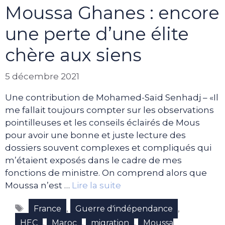
Moussa Ghanes : encore
une perte d’une élite
chère aux siens
5 décembre 2021
Une contribution de Mohamed-Saïd Senhadj – «Il
me fallait toujours compter sur les observations
pointilleuses et les conseils éclairés de Mous
pour avoir une bonne et juste lecture des
dossiers souvent complexes et compliqués qui
m’étaient exposés dans le cadre de mes
fonctions de ministre. On comprend alors que
Moussa n’est …
Lire la suite
Étiquettes
,
,
France
Guerre d'indépendance
,
,
,
HEC
Maroc
migration
Moussa