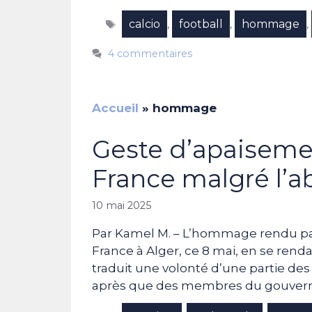
Étiquettes
calcio
football
hommage
,
,
,
4 commentaires
Accueil
»
hommage
Geste d’apaiseme
France malgré l’
10 mai 2025
Par Kamel M. – L’hommage rendu par
France à Alger, ce 8 mai, en se renda
traduit une volonté d’une partie des
après que des membres du gouve