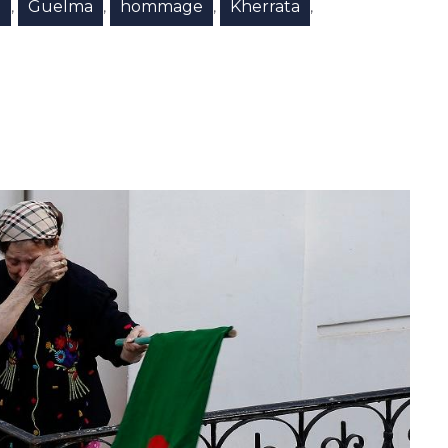
e
Guelma
hommage
Kherrata
,
,
,
,