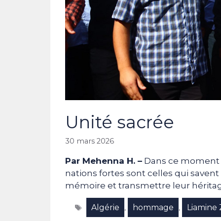
Unité sacrée
30 mars 2026
Par Mehenna H. –
Dans ce moment de
nations fortes sont celles qui savent
mémoire et transmettre leur héritag
Étiquettes
Algérie
hommage
Liamine 
,
,