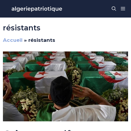
Aller
Me
au
contenu
résistants
Accueil
»
résistants