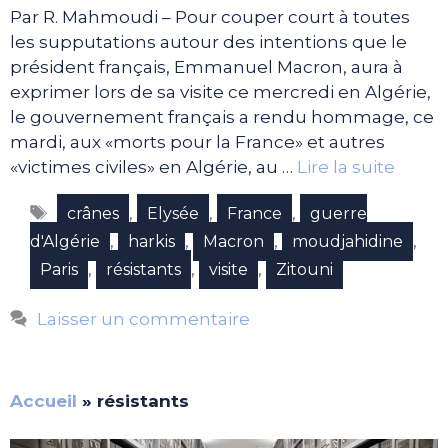
Par R. Mahmoudi – Pour couper court à toutes
les supputations autour des intentions que le
président français, Emmanuel Macron, aura à
exprimer lors de sa visite ce mercredi en Algérie,
le gouvernement français a rendu hommage, ce
mardi, aux «morts pour la France» et autres
«victimes civiles» en Algérie, au …
Lire la suite
Étiquettes
,
,
,
crânes
Elysée
France
guerre
,
,
,
,
d'Algérie
harkis
Macron
moudjahidine
,
,
,
Paris
résistants
visite
Zitouni
Laisser un commentaire
Accueil
»
résistants