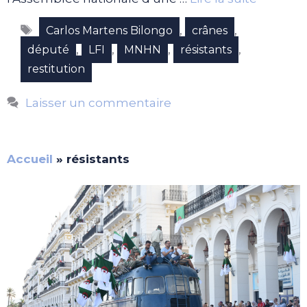
Étiquettes
,
,
Carlos Martens Bilongo
crânes
,
,
,
,
député
LFI
MNHN
résistants
restitution
Laisser un commentaire
Accueil
»
résistants