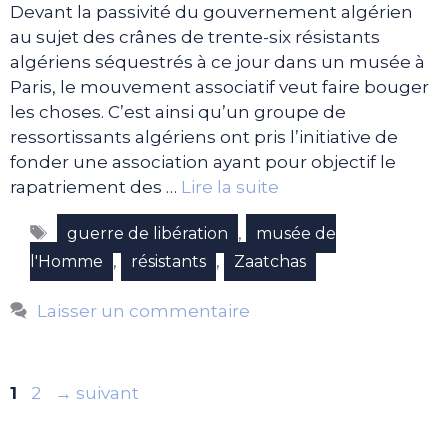
Devant la passivité du gouvernement algérien
au sujet des crânes de trente-six résistants
algériens séquestrés à ce jour dans un musée à
Paris, le mouvement associatif veut faire bouger
les choses. C’est ainsi qu’un groupe de
ressortissants algériens ont pris l’initiative de
fonder une association ayant pour objectif le
rapatriement des …
Lire la suite
Étiquettes
,
guerre de libération
musée de
,
,
l'Homme
résistants
Zaatchas
Laisser un commentaire
Page
Page
1
2
→
suivant