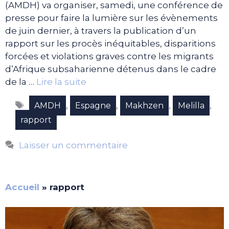
(AMDH) va organiser, samedi, une conférence de
presse pour faire la lumière sur les évènements
de juin dernier, à travers la publication d’un
rapport sur les procès inéquitables, disparitions
forcées et violations graves contre les migrants
d’Afrique subsaharienne détenus dans le cadre
de la …
Lire la suite
Étiquettes
,
,
,
,
AMDH
Espagne
Makhzen
Melilla
rapport
Laisser un commentaire
Accueil
»
rapport