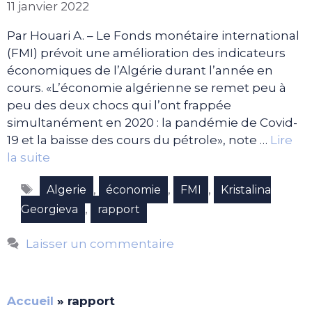
11 janvier 2022
Par Houari A. – Le Fonds monétaire international
(FMI) prévoit une amélioration des indicateurs
économiques de l’Algérie durant l’année en
cours. «L’économie algérienne se remet peu à
peu des deux chocs qui l’ont frappée
simultanément en 2020 : la pandémie de Covid-
19 et la baisse des cours du pétrole», note …
Lire
la suite
Étiquettes
,
,
,
Algerie
économie
FMI
Kristalina
,
Georgieva
rapport
Laisser un commentaire
Accueil
»
rapport