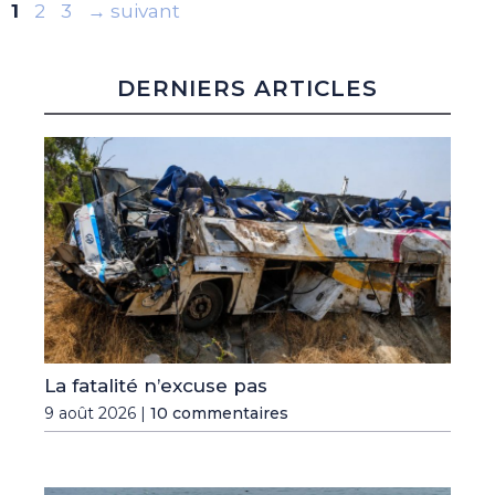
Page
Page
Page
1
2
3
→
suivant
DERNIERS ARTICLES
La fatalité n’excuse pas
9 août 2026 |
10 commentaires