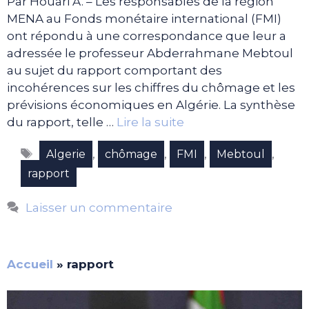
Par Houari A. – Les responsables de la région
MENA au Fonds monétaire international (FMI)
ont répondu à une correspondance que leur a
adressée le professeur Abderrahmane Mebtoul
au sujet du rapport comportant des
incohérences sur les chiffres du chômage et les
prévisions économiques en Algérie. La synthèse
du rapport, telle …
Lire la suite
Étiquettes
,
,
,
,
Algerie
chômage
FMI
Mebtoul
rapport
Laisser un commentaire
Accueil
»
rapport