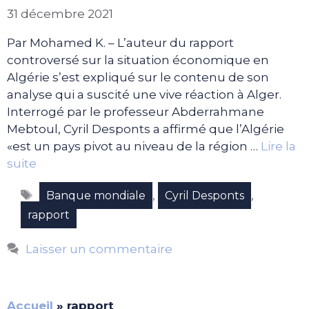
31 décembre 2021
Par Mohamed K. – L’auteur du rapport
controversé sur la situation économique en
Algérie s’est expliqué sur le contenu de son
analyse qui a suscité une vive réaction à Alger.
Interrogé par le professeur Abderrahmane
Mebtoul, Cyril Desponts a affirmé que l’Algérie
«est un pays pivot au niveau de la région …
Lire la
suite
Étiquettes
,
,
Banque mondiale
Cyril Desponts
rapport
Laisser un commentaire
Accueil
»
rapport