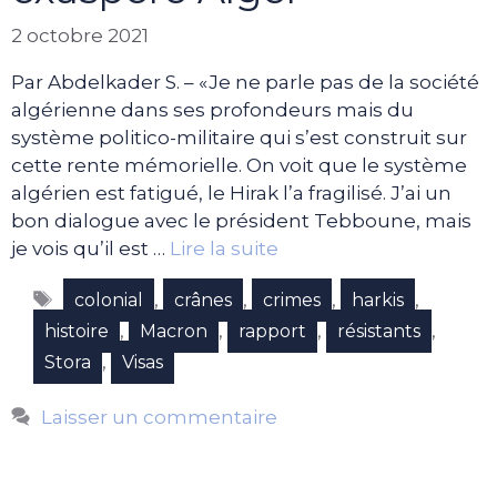
2 octobre 2021
Par Abdelkader S. – «Je ne parle pas de la société
algérienne dans ses profondeurs mais du
système politico-militaire qui s’est construit sur
cette rente mémorielle. On voit que le système
algérien est fatigué, le Hirak l’a fragilisé. J’ai un
bon dialogue avec le président Tebboune, mais
je vois qu’il est …
Lire la suite
Étiquettes
,
,
,
,
colonial
crânes
crimes
harkis
,
,
,
,
histoire
Macron
rapport
résistants
,
Stora
Visas
Laisser un commentaire