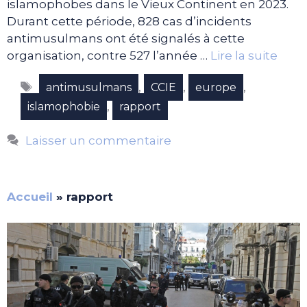
islamophobes dans le Vieux Continent en 2023.
Durant cette période, 828 cas d’incidents
antimusulmans ont été signalés à cette
organisation, contre 527 l’année …
Lire la suite
Étiquettes
,
,
,
antimusulmans
CCIE
europe
,
islamophobie
rapport
Laisser un commentaire
Accueil
»
rapport