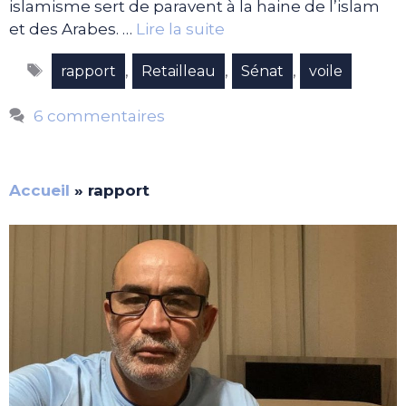
islamisme sert de paravent à la haine de l’islam
et des Arabes. …
Lire la suite
Étiquettes
,
,
,
rapport
Retailleau
Sénat
voile
6 commentaires
Accueil
»
rapport